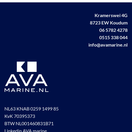
Deze
Deze
optie
optie
Kramerswei 4G
kan
kan
gekozen
gekozen
8723 EW Koudum
worden
worden
06 5782 4278
op
op
0515 338 044
de
de
info@avamarine.nl
productpagina
productpagina
NL63 KNAB 0259 1499 85
KvK 70395373
BTW NL001460831B71
Linkedin AVA marine