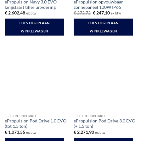
ePropulsion Navy 3.0 EVO
ePropulsion opvouwbaar
langstaart tiller uitvoering
zonnepaneel 100W IP65
Oorspronkelijke
Huidige
€
2.602,48
€
272,72
€
247,10
ex btw
ex btw
prijs
prijs
was:
is:
TOEVOEGEN AAN
TOEVOEGEN AAN
€ 272,72.
€ 247,10.
WINKELWAGEN
WINKELWAGEN
ELECTRO INBOARD
ELECTRO INBOARD
ePropulsion Pod Drive 1.0 EVO
ePropulsion Pod Drive 3.0 EVO
(tot 1.5 ton)
(+ 1.5 ton)
€
1.073,55
€
2.271,90
ex btw
ex btw