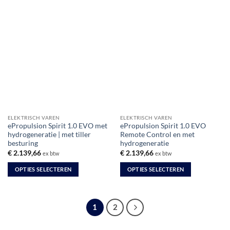
ELEKTRISCH VAREN
ELEKTRISCH VAREN
ePropulsion Spirit 1.0 EVO met
ePropulsion Spirit 1.0 EVO
hydrogeneratie | met tiller
Remote Control en met
besturing
hydrogeneratie
€
2.139,66
€
2.139,66
ex btw
ex btw
OPTIES SELECTEREN
OPTIES SELECTEREN
Dit
Dit
product
product
heeft
heeft
1
2
meerdere
meerdere
variaties.
variaties.