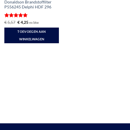
Donaldson Brandstoffilter
P556245 Delphi HDF 296
Gewaardeerd
Oorspronkelijke
Huidige
€
5,57
€
4,25
ex btw
prijs
prijs
5
uit 5
was:
is:
TOEVOEGEN AAN
€ 5,57.
€ 4,25.
WINKELWAGEN