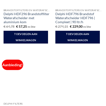
BRANDSTOFFILTERS EN WATERAFSCHEIDERS
BRANDSTOFFILTERS EN WATERAFSCHEIDERS
Delphi HDF296 Brandstoffilter
Delphi HDF796 Brandstof
Waterafscheider met
Waterafscheider HDF796 |
aluminium kom
Compleet | 90 ltr/h
Oorspronkelijke
Huidige
Oorspronkelijke
Huidige
€
64,78
€
57,25
€
274,15
€
229,00
ex btw
ex btw
prijs
prijs
prijs
prijs
was:
is:
was:
is:
TOEVOEGEN AAN
TOEVOEGEN AAN
€ 64,78.
€ 57,25.
€ 274,15.
€ 229,00.
WINKELWAGEN
WINKELWAGEN
Aanbieding!
DELPHI FILTERS