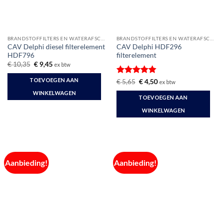
BRANDSTOFFILTERS EN WATERAFSCHEIDERS
BRANDSTOFFILTERS EN WATERAFSCHEIDERS
CAV Delphi diesel filterelement
CAV Delphi HDF296
HDF796
filterelement
Oorspronkelijke
Huidige
€
10,35
€
9,45
ex btw
prijs
prijs
was:
is:
TOEVOEGEN AAN
Gewaardeerd
Oorspronkelijke
Huidige
€
5,65
€
4,50
ex btw
€ 10,35.
€ 9,45.
prijs
prijs
5
uit 5
WINKELWAGEN
was:
is:
TOEVOEGEN AAN
€ 5,65.
€ 4,50.
WINKELWAGEN
Aanbieding!
Aanbieding!