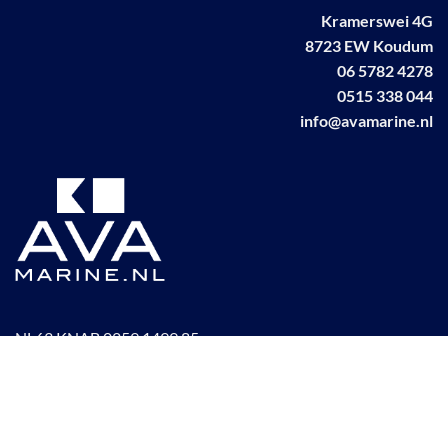
Kramerswei 4G
8723 EW Koudum
06 5782 4278
0515 338 044
info@avamarine.nl
NL63 KNAB 0259 1499 85
KvK 70395373
BTW NL001460831B71
Linkedin AVA marine
Facebook AVA/marine