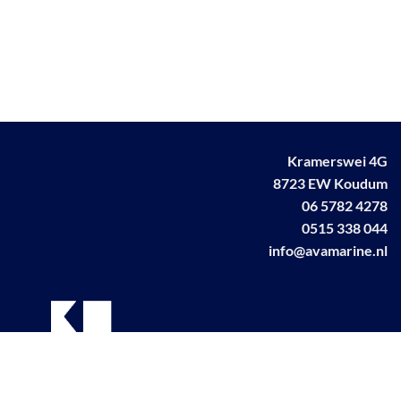
Kramerswei 4G
8723 EW Koudum
06 5782 4278
0515 338 044
info@avamarine.nl