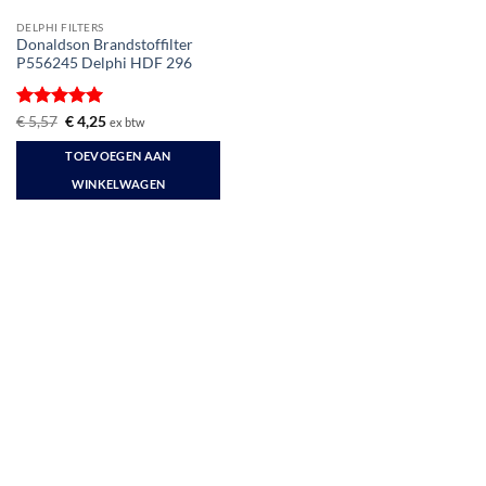
DELPHI FILTERS
Donaldson Brandstoffilter
P556245 Delphi HDF 296
Gewaardeerd
Oorspronkelijke
Huidige
€
5,57
€
4,25
ex btw
prijs
prijs
5
uit 5
was:
is:
TOEVOEGEN AAN
€ 5,57.
€ 4,25.
WINKELWAGEN