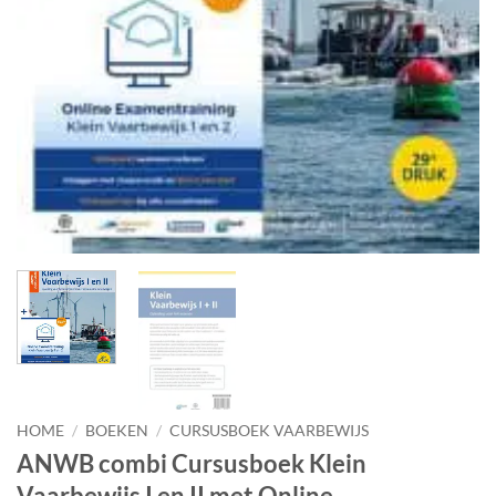
HOME
/
BOEKEN
/
CURSUSBOEK VAARBEWIJS
ANWB combi Cursusboek Klein
Vaarbewijs I en II met Online