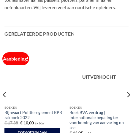
oefenkaarten. Wij leveren veel aan nautische opleiders.
GERELATEERDE PRODUCTEN
Aanbieding!
UITVERKOCHT
BOEKEN
BOEKEN
Rijnvaart Politiereglement RPR
Boek BVA verdrag |
zakboek 2022
Internationale bepaling ter
voorkoming van aanvaring op
Oorspronkelijke
Huidige
€
17,88
€
10,00
ex btw
prijs
prijs
zee
was:
is:
TOEVOEGEN AAN