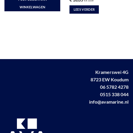
€
16,05
ex btw
€ 17,88.
€ 10,00.
WINKELWAGEN
LEES VERDER
Kramerswei 4G
8723 EW Koudum
06 5782 4278
0515 338 044
info@avamarine.nl