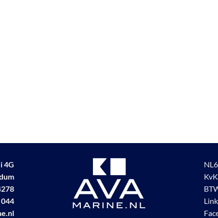
i 4G
NL6
udum
KvK
4278
BTW
 044
Lin
e.nl
Fac