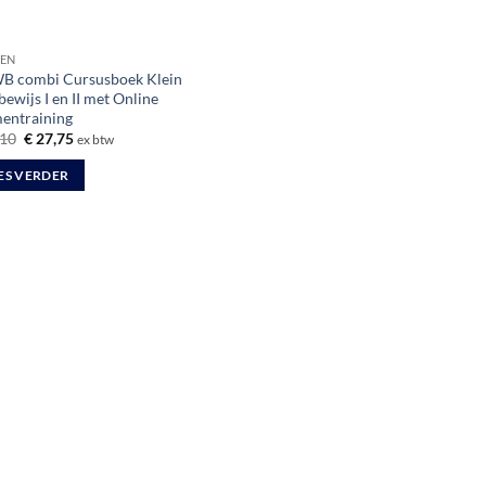
EN
 combi Cursusboek Klein
ewijs I en II met Online
entraining
Oorspronkelijke
Huidige
10
€
27,75
ex btw
prijs
prijs
was:
is:
ES VERDER
€ 32,10.
€ 27,75.