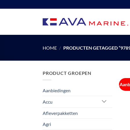
Ga
naar
inhoud
HOME
/
PRODUCTEN GETAGGED “9789
PRODUCT GROEPEN
Aanb
Aanbiedingen
Accu
Afleverpakketten
Agri