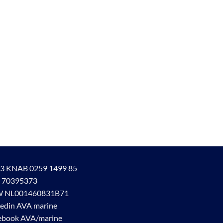
3 KNAB 0259 1499 85
 70395373
 NL001460831B71
kedin AVA marine
ebook AVA/marine