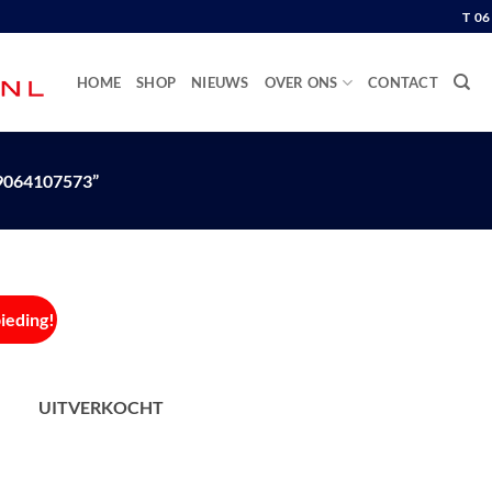
T 0
HOME
SHOP
NIEUWS
OVER ONS
CONTACT
064107573”
ieding!
UITVERKOCHT