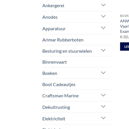
Ankergerei
BOEK
Anodes
ANWB
Vaarb
Apparatuur
Exam
€
32,
Arimar Rubberboten
LE
Besturing en stuurwielen
Binnenvaart
Boeken
Boot Cadeautjes
Craftsman Marine
Dekuitrusting
Elektriciteit