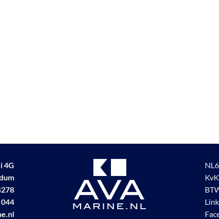
i 4G
NL6
udum
KvK
4278
BTW
 044
Lin
e.nl
Fac