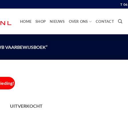
T 0
HOME
SHOP
NIEUWS
OVER ONS
CONTACT
B VAARBEWIJSBOEK”
ieding!
UITVERKOCHT