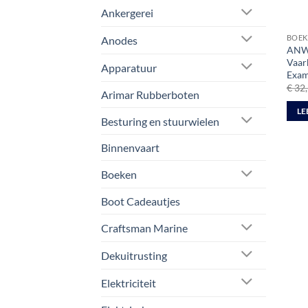
Ankergerei
BOEK
Anodes
ANWB
Vaarb
Apparatuur
Exam
€
32,
Arimar Rubberboten
LE
Besturing en stuurwielen
Binnenvaart
Boeken
Boot Cadeautjes
Craftsman Marine
Dekuitrusting
Elektriciteit