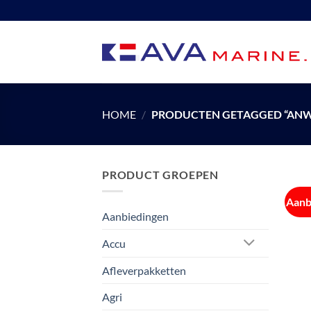
Ga
naar
inhoud
HOME
/
PRODUCTEN GETAGGED “ANW
PRODUCT GROEPEN
Aanb
Aanbiedingen
Accu
Afleverpakketten
Agri