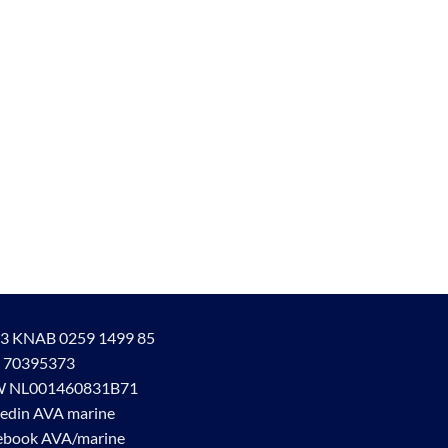
3 KNAB 0259 1499 85
 70395373
 NL001460831B71
kedin AVA marine
ebook AVA/marine