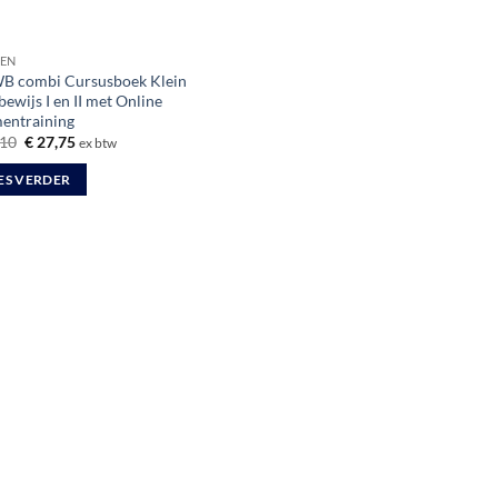
EN
 combi Cursusboek Klein
ewijs I en II met Online
entraining
Oorspronkelijke
Huidige
10
€
27,75
ex btw
prijs
prijs
was:
is:
ES VERDER
€ 32,10.
€ 27,75.