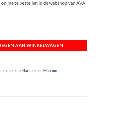
online te bestellen in de webshop van AVA
k Algemene Maritieme radiocommunicatie aantal
OEGEN AAN WINKELWAGEN
A
ursusboeken Marifonie en Marcom