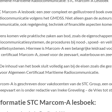
gemene Maritieme Radiocommunicatie: STC Marcom-A Lesboek
 Marcom-A lesboek: een zeer compleet en geïllustreerd boek ove
iocommunicatie volgens het GMDSS. Niet alleen gaan de auteurs i
municatie, ook regelgeving, techniek of financiële aspecten kome
ens komen vele praktische zaken aan bod, zoals de eigenschappen
iocommunicatiesystemen, de procedures bij nood-, spoed- en veil
ellietsystemen. Hiermee is Marcom-A een belangrijke leidraad voor
 certificaat Marcom-A, zowel voor de zeevaart, waterbouw en zeev
De inhoud van het boek sluit volledig aan bij de eisen zoals die 
voor Algemeen Certificaat Maritieme Radiocommunicatie.
com-A is geschreven door vakdocenten van de STC Group, een ond
eepvaart en is onder redactie van Ineke Greveling – de Vries tot 
nformatie STC Marcom-A lesboek: