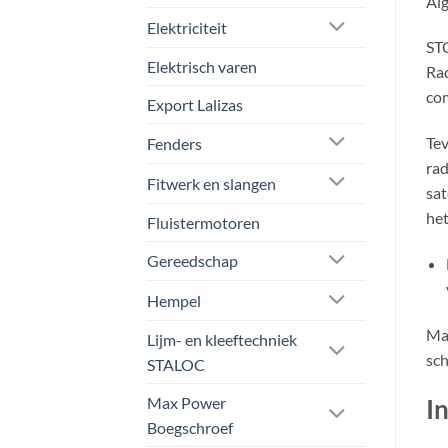
Al
Elektriciteit
STC
Elektrisch varen
Rad
com
Export Lalizas
Tev
Fenders
rad
Fitwerk en slangen
sat
het
Fluistermotoren
Gereedschap
Hempel
Mar
Lijm- en kleeftechniek
sch
STALOC
Max Power
I
Boegschroef