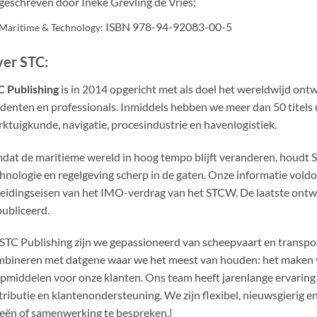
geschreven door Ineke Grevling de Vries;
ISBN 978-94-92083-00-5
Maritime & Technology:
er STC:
 Publishing
is in 2014 opgericht met als doel het wereldwijd ont
denten en professionals. Inmiddels hebben we meer dan 50 titels u
ktuigkunde, navigatie, procesindustrie en havenlogistiek.
at de maritieme wereld in hoog tempo blijft veranderen, houdt S
hnologie en regelgeving scherp in de gaten. Onze informatie voldo
eidingseisen van het IMO-verdrag van het STCW. De laatste ontw
ubliceerd.
 STC Publishing zijn we gepassioneerd van scheepvaart en transpo
bineren met datgene waar we het meest van houden: het maken 
pmiddelen voor onze klanten. Ons team heeft jarenlange ervaring 
tributie en klantenondersteuning. We zijn flexibel, nieuwsgierig e
eën of samenwerking te bespreken.|