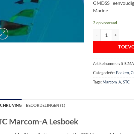
GMDSS | eenvoudig 
Marine
2 op voorraad
STC Marcom-A lesboe
TOEV
Artikelnummer:
STCM
Categorieën:
Boeken
,
C
Tags:
Marcom-A
,
STC
SCHRIJVING
BEOORDELINGEN (1)
TC Marcom-A Lesboek