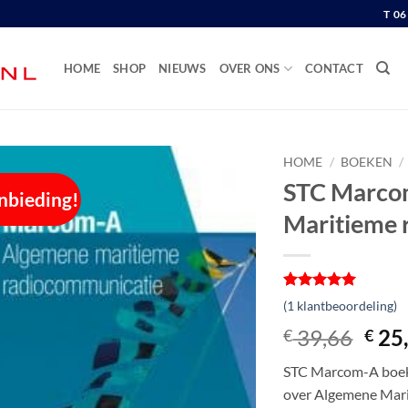
T 0
HOME
SHOP
NIEUWS
OVER ONS
CONTACT
HOME
/
BOEKEN
/
STC Marco
nbieding!
Maritieme 
Gewaardeerd
1
(
1
klantbeoordeling)
5
op 5
gebaseerd
Oors
39,66
25
€
€
op
prijs
klantbeoordeling
STC Marcom-A boek |
was:
over Algemene Mari
€ 39