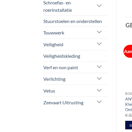
Schroefas- en
roerinstallatie
Stuurstoelen en onderstellen
G
Touwwerk
Veiligheid
Aan
Veiligheidskleding
Verf en non paint
Verlichting
Vetus
BOEKEN
BOEKEN
BO
BPR Binnenvaart
Scheepvaartreglement
AN
Zeevaart Uitrusting
Politiereglement zakboek
kanaal van Gent naar
Kle
Terneuzen
Onl
€
34,75
€
3
ex btw
Gewaardeerd
€
32,75
ex btw
5
uit 5
TOEVOEGEN AAN
L
TOEVOEGEN AAN