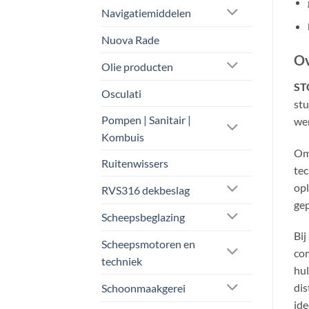
Navigatiemiddelen
Nuova Rade
Ov
Olie producten
STC
Osculati
stu
Pompen | Sanitair |
wer
Kombuis
Omd
Ruitenwissers
tec
opl
RVS316 dekbeslag
gep
Scheepsbeglazing
Bij
Scheepsmotoren en
com
techniek
hul
dis
Schoonmaakgerei
ide