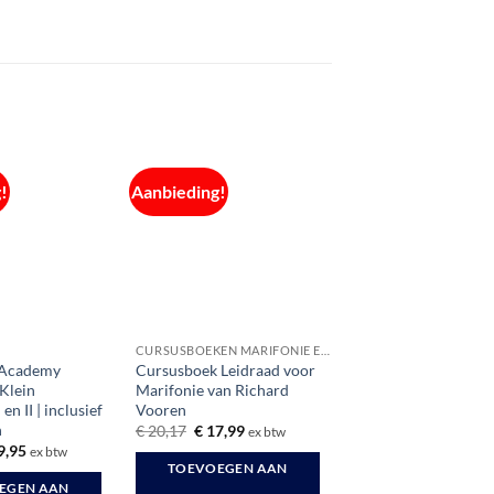
!
Aanbieding!
CURSUSBOEKEN MARIFONIE EN MARCOM
 Academy
Cursusboek Leidraad voor
Klein
Marifonie van Richard
en II | inclusief
Vooren
n
Oorspronkelijke
Huidige
€
20,17
€
17,99
ex btw
prijs
prijs
spronkelijke
Huidige
9,95
ex btw
was:
is:
s
prijs
TOEVOEGEN AAN
€ 20,17.
€ 17,99.
:
is:
EGEN AAN