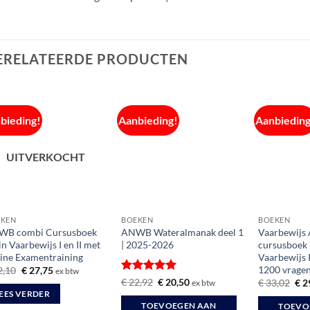
ERELATEERDE PRODUCTEN
bieding!
Aanbieding!
Aanbieding
UITVERKOCHT
EKEN
BOEKEN
BOEKEN
WB combi Cursusboek
ANWB Wateralmanak deel 1
Vaarbewijs
in Vaarbewijs I en II met
| 2025-2026
cursusboek 
ine Examentraining
Vaarbewijs I 
1200 vrage
Oorspronkelijke
Huidige
2,10
€
27,75
ex btw
prijs
prijs
Gewaardeerd
Oorspronkelijke
Huidige
€
22,92
€
20,50
Oor
€
33,02
€
2
ex btw
was:
is:
prijs
prijs
prij
5
uit 5
EES VERDER
€ 32,10.
€ 27,75.
was:
is:
was
TOEVOEGEN AAN
TOEVO