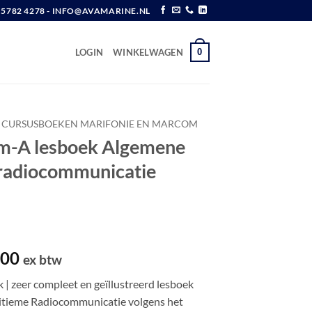
6 5782 4278 - INFO@AVAMARINE.NL
0
LOGIN
WINKELWAGEN
CURSUSBOEKEN MARIFONIE EN MARCOM
m-A lesboek Algemene
radiocommunicatie
pronkelijke
Huidige
,00
ex btw
prijs
 zeer compleet en geïllustreerd lesboek
is:
tieme Radiocommunicatie volgens het
,66.
€ 25,00.