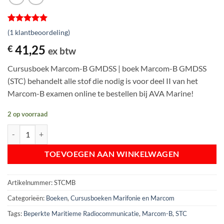
Gewaardeerd
1
(
1
klantbeoordeling)
5
op 5
gebaseerd
41,25
€
ex btw
op
klantbeoordeling
Cursusboek Marcom-B GMDSS | boek Marcom-B GMDSS
(STC) behandelt alle stof die nodig is voor deel II van het
Marcom-B examen online te bestellen bij AVA Marine!
2 op voorraad
Cursusboek Marcom-B GMDSS | Beperkte Maritieme Radiocommunica
TOEVOEGEN AAN WINKELWAGEN
Artikelnummer:
STCMB
Categorieën:
Boeken
,
Cursusboeken Marifonie en Marcom
Tags:
Beperkte Maritieme Radiocommunicatie
,
Marcom-B
,
STC