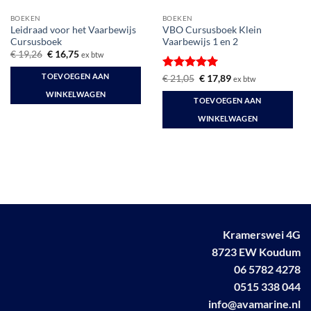
BOEKEN
BOEKEN
Leidraad voor het Vaarbewijs
VBO Cursusboek Klein
Cursusboek
Vaarbewijs 1 en 2
Oorspronkelijke
Huidige
€
19,26
€
16,75
ex btw
prijs
prijs
was:
is:
TOEVOEGEN AAN
Gewaardeerd
Oorspronkelijke
Huidige
€
21,05
€
17,89
ex btw
€ 19,26.
€ 16,75.
prijs
prijs
5
uit 5
WINKELWAGEN
was:
is:
TOEVOEGEN AAN
€ 21,05.
€ 17,89.
WINKELWAGEN
Kramerswei 4G
8723 EW Koudum
06 5782 4278
0515 338 044
info@avamarine.nl