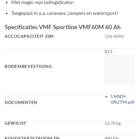
Met magic-eye ladingidicator;
Toegepast in o.a. caravans, campers en watersport!
Specificaties VMF Sportline VMF60M 60 Ah
ACCUCAPACITEIT 20H
12V 60Ah
B13
BODEMBEVESTIGING
1 MSDS
UN2794.pdf
DOCUMENTEN
GEWICHT
12,70 kg
KOUDSTARTSTROOM EN
480 EN