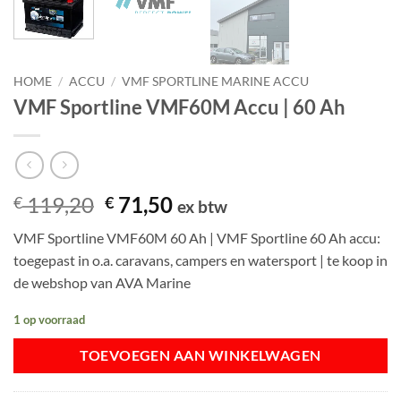
HOME
/
ACCU
/
VMF SPORTLINE MARINE ACCU
VMF Sportline VMF60M Accu | 60 Ah
Oorspronkelijke
Huidige
119,20
71,50
€
€
ex btw
prijs
prijs
VMF Sportline VMF60M 60 Ah | VMF Sportline 60 Ah accu:
was:
is:
toegepast in o.a. caravans, campers en watersport | te koop in
€ 119,20.
€ 71,50.
de webshop van AVA Marine
1 op voorraad
TOEVOEGEN AAN WINKELWAGEN