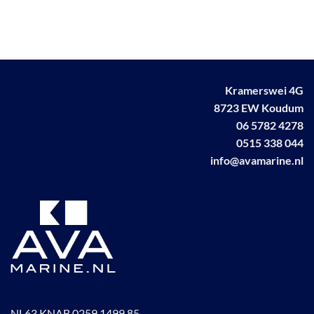
Kramerswei 4G
8723 EW Koudum
06 5782 4278
0515 338 044
info@avamarine.nl
NL63 KNAB 0259 1499 85