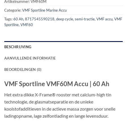
Artikelnummer:
VMF60M
Categorie:
VMF Sportline Marine Accu
Tags:
60 Ah
,
8717545590218
,
deep cycle
,
semi-tractie
,
VMF accu
,
VMF
Sportline
,
VMF60
BESCHRIJVING
AANVULLENDE INFORMATIE
BEOORDELINGEN (0)
VMF Sportline VMF60M Accu | 60 Ah
Het extra dikke X-Frame® rooster met calcium-high tin
technologie, de glasmatseparatie en de unieke
koolstofadditieven in de actieve massa zorgen voor snelle
ladingopname, lage zelfontlading en lange levensduur.