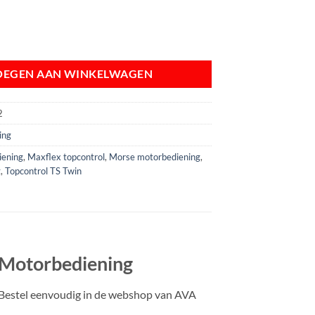
TS TWIN | Dubbele Motorbediening | 33C/43C/EXTREME aantal
OEGEN AAN WINKELWAGEN
2
ing
iening
,
Maxflex topcontrol
,
Morse motorbediening
,
g
,
Topcontrol TS Twin
 Motorbediening
Bestel eenvoudig in de webshop van AVA