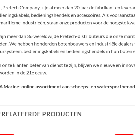
, Pretech Company, zijn al meer dan 20 jaar de fabrikant en lever
ieningskabels, bedieningshendels en accessoires. Als vooraanstaan
maritieme industrieën, staan ​​onze producten voor de hoogste kwal
zijn meer dan 36 wereldwijde Pretech-distributeurs die onze marit
den. We hebben honderden botenbouwers en industriële dealers v
ursysteem, bedieningskabels en bedieningshendels in hun boten e
onze klanten beter van dienst te zijn, blijven we nieuwe en innov
worden in de 21e eeuw.
A Marine: online assortiment aan scheeps- en watersportbenod
ERELATEERDE PRODUCTEN