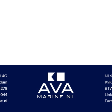
i 4G
NL6
udum
KvK
4278
BTW
 044
Lin
e.nl
Fac