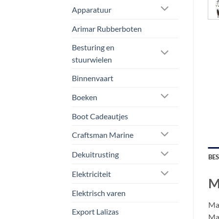
Apparatuur
Arimar Rubberboten
Besturing en
stuurwielen
Binnenvaart
Boeken
Boot Cadeautjes
Craftsman Marine
Dekuitrusting
BE
Elektriciteit
M
Elektrisch varen
Max
Export Lalizas
Ma