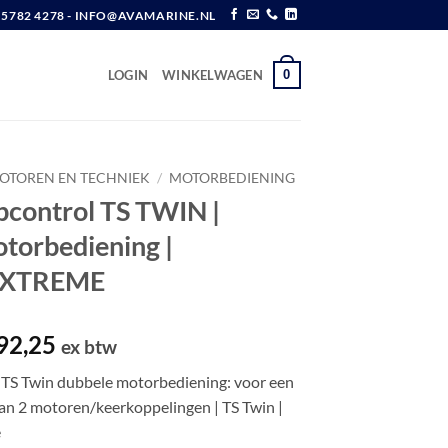
6 5782 4278 - INFO@AVAMARINE.NL
0
LOGIN
WINKELWAGEN
OTOREN EN TECHNIEK
/
MOTORBEDIENING
pcontrol TS TWIN |
torbediening |
EXTREME
spronkelijke
Huidige
92,25
ex btw
js
prijs
 TS Twin dubbele motorbediening: voor een
s:
is:
an 2 motoren/keerkoppelingen | TS Twin |
46,52.
€ 192,25.
e