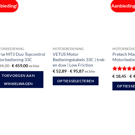
bieding!
Aanbieding
ORBEDIENING
MOTORBEDIENING
MOTORBEDIE
se MT3 Duo Topcontrol
VETUS Motor
Pretech Ma
orbediening 33C
Bedieningskabels 33C | trek-
Motorbedie
en duw | Low Friction
Oorspronkelijke
Huidige
34,30
€
459,00
ex btw
prijs
prijs
Prijsklasse:
€
52,89
-
€
95,87
ex btw
was:
is:
€ 52,89
Gewaardee
€
18,45
-
€
4
TOEVOEGEN AAN
€ 534,30.
€ 459,00.
tot
4.67
uit 5
OPTIES SELECTEREN
€ 95,87
WINKELWAGEN
OPTIES S
Dit
Dit
product
product
heeft
heeft
meerdere
meerdere
variaties.
variaties.
Deze
Deze
optie