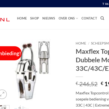
T 0
HOME
SHOP
NIEUWS
OVER ONS
CONTACT
HOME
/
SCHEEPSM
Maxflex To
nbieding!
Dubbele Mo
33C/43C/
Oor
246,52
1
€
€
pri
Maxflex Topcontrol
wa
soepele bediening v
€ 2
33C | 43C | Extrem