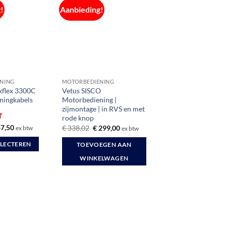
!
Aanbieding!
NING
MOTORBEDIENING
xflex 3300C
Vetus SISCO
ningkabels
Motorbediening |
zijmontage | in RVS en met
rode knop
rd
Prijsklasse:
7,50
Oorspronkelijke
Huidige
€
338,02
€
299,00
ex btw
ex btw
€ 18,45
prijs
prijs
tot
was:
is:
ELECTEREN
TOEVOEGEN AAN
€ 47,50
€ 338,02.
€ 299,00.
WINKELWAGEN