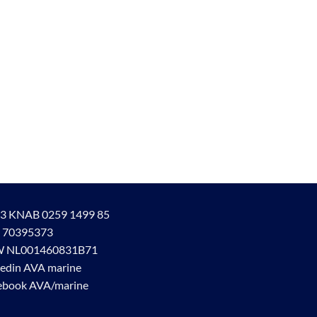
3 KNAB 0259 1499 85
 70395373
 NL001460831B71
kedin AVA marine
ebook AVA/marine