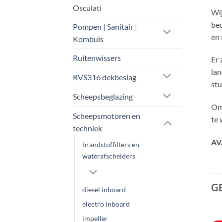
Osculati
Wij
bed
Pompen | Sanitair |
en 
Kombuis
Ruitenwissers
Er 
lan
RVS316 dekbeslag
stu
Scheepsbeglazing
Om 
Scheepsmotoren en
te 
techniek
AV
brandstoffilters en
waterafscheiders
G
diesel inboard
electro inboard
impeller