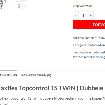
2 op voorraad
Maxflex Topcontrol 
TOEV
Artikelnummer:
30860
Categorie:
motorbedien
Tags:
dubbele motorbed
Pretech motorbedienin
SCHRIJVING
BEOORDELINGEN (0)
axflex Topcontrol TS TWIN | Dubbele
flex Topcontrol TS Twin dubbele Motorbediening online kopen? 
rine!