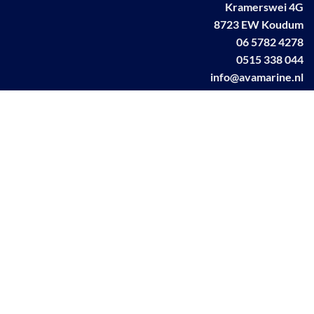
Kramerswei 4G
8723 EW Koudum
06 5782 4278
0515 338 044
info@avamarine.nl
NL63 KNAB 0259 1499 85
KvK 70395373
BTW NL001460831B71
Linkedin AVA marine
Facebook AVA/marine