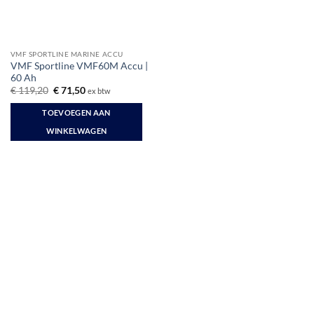
VMF SPORTLINE MARINE ACCU
VMF Sportline VMF60M Accu |
60 Ah
Oorspronkelijke
Huidige
€
119,20
€
71,50
ex btw
prijs
prijs
was:
is:
TOEVOEGEN AAN
€ 119,20.
€ 71,50.
WINKELWAGEN