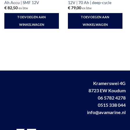
Ah Accu | SMF 12V
12V | 70 Ah | deep-cycle
€
82,50
€
79,00
ex btw
ex btw
TOEVOEGEN AAN
TOEVOEGEN AAN
WINKELWAGEN
WINKELWAGEN
Kramerswei 4G
8723 EW Koudum
06 5782 4278
0515 338 044
info@avamarine.nl