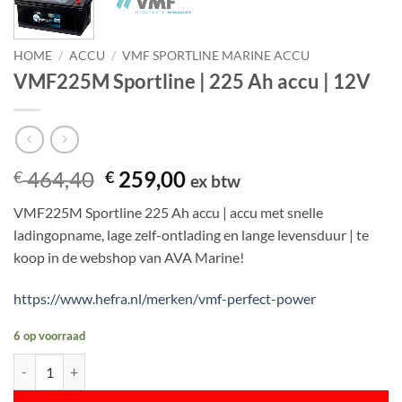
HOME
/
ACCU
/
VMF SPORTLINE MARINE ACCU
VMF225M Sportline | 225 Ah accu | 12V
Oorspronkelijke
Huidige
464,40
259,00
€
€
ex btw
prijs
prijs
VMF225M Sportline 225 Ah accu | accu met snelle
was:
is:
ladingopname, lage zelf-ontlading en lange levensduur | te
€ 464,40.
€ 259,00.
koop in de webshop van AVA Marine!
https://www.hefra.nl/merken/vmf-perfect-power
6 op voorraad
VMF225M Sportline | 225 Ah accu | 12V aantal