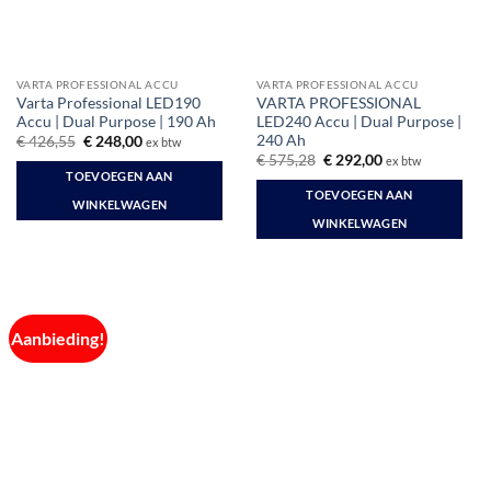
VARTA PROFESSIONAL ACCU
VARTA PROFESSIONAL ACCU
Varta Professional LED190
VARTA PROFESSIONAL
Accu | Dual Purpose | 190 Ah
LED240 Accu | Dual Purpose |
240 Ah
Oorspronkelijke
Huidige
€
426,55
€
248,00
ex btw
prijs
prijs
Oorspronkelijke
Huidige
€
575,28
€
292,00
ex btw
was:
is:
prijs
prijs
TOEVOEGEN AAN
€ 426,55.
€ 248,00.
was:
is:
TOEVOEGEN AAN
€ 575,28.
€ 292,00.
WINKELWAGEN
WINKELWAGEN
Aanbieding!