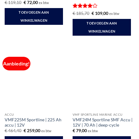
Oorspronkelijke
Huidige
€
119,10
€
72,00
ex btw
prijs
prijs
was:
is:
TOEVOEGEN AAN
Gewaardeerd
Oorspronkelijke
Huidige
€
185,70
€
109,00
ex btw
€ 119,10.
€ 72,00.
prijs
prijs
4
uit 5
WINKELWAGEN
was:
is:
TOEVOEGEN AAN
€ 185,70.
€ 109,00.
WINKELWAGEN
Aanbieding!
ACCU
VMF SPORTLINE MARINE ACCU
VMF225M Sportline | 225 Ah
VMF24M Sportline SMF Accu |
accu | 12V
12V | 70 Ah | deep-cycle
Oorspronkelijke
Huidige
€
464,40
€
259,00
€
79,00
ex btw
ex btw
prijs
prijs
was:
is: