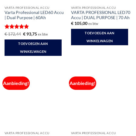
VARTA PROFESSIONAL ACCU
VARTA PROFESSIONAL ACCU
Varta Professional LED60 Accu
VARTA PROFESSIONAL LED70
| Dual Purpose | 60Ah
Accu | DUAL PURPOSE | 70 Ah
€
105,00
ex btw
TOEVOEGEN AAN
Gewaardeerd
Oorspronkelijke
Huidige
€
172,44
€
93,75
ex btw
prijs
prijs
5
uit 5
WINKELWAGEN
was:
is:
TOEVOEGEN AAN
€ 172,44.
€ 93,75.
WINKELWAGEN
Aanbieding!
Aanbieding!
VARTA PROFESSIONAL ACCU
VARTA PROFESSIONAL ACCU