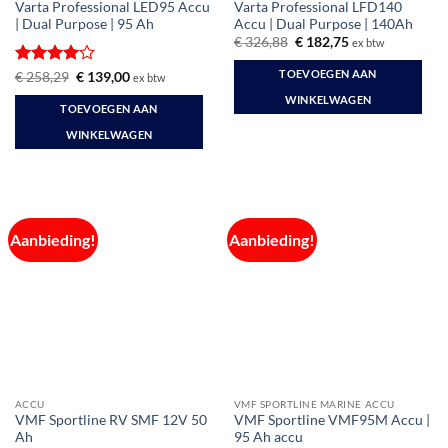
Varta Professional LED95 Accu
Varta Professional LFD140
| Dual Purpose | 95 Ah
Accu | Dual Purpose | 140Ah
Oorspronkelijke
Huidige
€
326,88
€
182,75
ex btw
prijs
prijs
was:
is:
TOEVOEGEN AAN
Gewaardeerd
Oorspronkelijke
Huidige
€
258,29
€
139,00
ex btw
€ 326,88.
€ 182,75.
prijs
prijs
4
uit 5
WINKELWAGEN
was:
is:
TOEVOEGEN AAN
€ 258,29.
€ 139,00.
WINKELWAGEN
Aanbieding!
Aanbieding!
ACCU
VMF SPORTLINE MARINE ACCU
VMF Sportline RV SMF 12V 50
VMF Sportline VMF95M Accu |
Ah
95 Ah accu