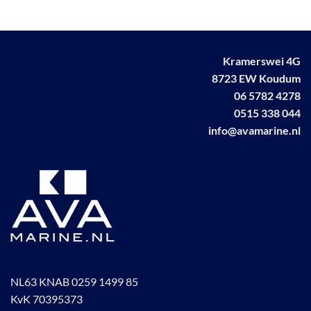
Kramerswei 4G
8723 EW Koudum
06 5782 4278
0515 338 044
info@avamarine.nl
NL63 KNAB 0259 1499 85
KvK 70395373