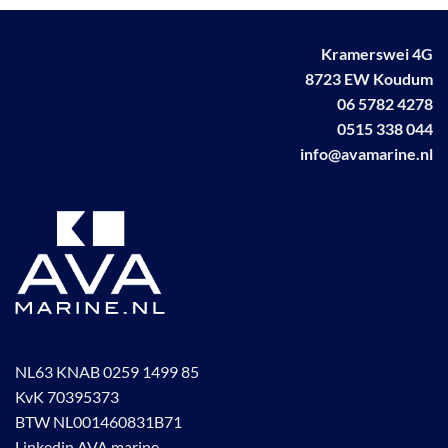
Kramerswei 4G
8723 EW Koudum
06 5782 4278
0515 338 044
info@avamarine.nl
NL63 KNAB 0259 1499 85
KvK 70395373
BTW NL001460831B71
Linkedin AVA marine