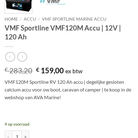
HOME
/
ACCU
/
VMF SPORTLINE MARINE ACCU
VMF Sportline VMF120M Accu | 12V |
120 Ah
Oorspronkelijke
Huidige
283,20
159,00
€
€
ex btw
prijs
prijs
VMF120M Sportline RV 120 Ah accu | degelijke gesloten
was:
is:
calcium accu voor ow boot, caravan of camper | te koop in de
€ 283,20.
€ 159,00.
webshop van AVA Marine!
4 op voorraad
VMF Sportline VMF120M Accu | 12V | 120 Ah aantal