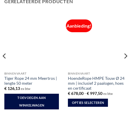
GERELATEERDE PRODUCTEN
Aanbieding!
BINNENVAART
BINNENVAART
Tiger Rope 24 mm Meertros |
HoendeRope HMPE Touw Ø 24
lengte 50 meter
mm | inclusief 2 paalogen, hoes
en certificaat
€
126,13
ex btw
Prijsklasse:
€
678,00
-
€
997,50
ex btw
€ 678,00
TOEVOEGEN AAN
tot
OPTIES SELECTEREN
€ 997,50
WINKELWAGEN
Dit
product
heeft
meerdere