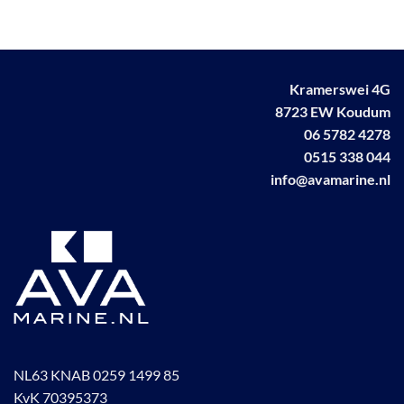
variaties.
Deze
optie
kan
Kramerswei 4G
gekozen
worden
8723 EW Koudum
op
06 5782 4278
de
0515 338 044
productpagina
info@avamarine.nl
NL63 KNAB 0259 1499 85
KvK 70395373