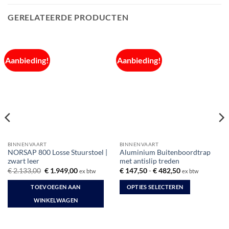
GERELATEERDE PRODUCTEN
Aanbieding!
Aanbieding!
BINNENVAART
BINNENVAART
NORSAP 800 Losse Stuurstoel |
Aluminium Buitenboordtrap
zwart leer
met antislip treden
Oorspronkelijke
Huidige
Prijsklasse:
€
2.133,00
€
1.949,00
€
147,50
-
€
482,50
ex btw
ex btw
prijs
prijs
€ 147,50
was:
is:
tot
TOEVOEGEN AAN
OPTIES SELECTEREN
€ 2.133,00.
€ 1.949,00.
€ 482,50
Dit
WINKELWAGEN
product
heeft