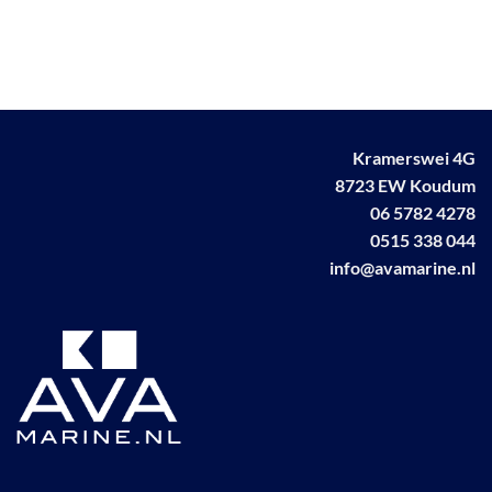
meerdere
variaties.
Deze
optie
kan
gekozen
worden
Kramerswei 4G
op
8723 EW Koudum
de
06 5782 4278
productpagina
0515 338 044
info@avamarine.nl