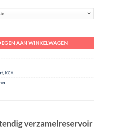
ssic | brandbestendig verzamelreservoir met deksel | klein chemisch af
OEGEN AAN WINKELWAGEN
rt
,
KCA
mer
tendig verzamelreservoir