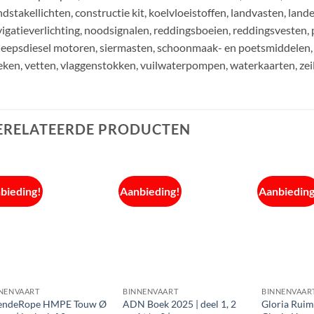
dstakellichten, constructie kit, koelvloeistoffen, landvasten, land
igatieverlichting, noodsignalen, reddingsboeien, reddingsvesten, 
eepsdiesel motoren, siermasten, schoonmaak- en poetsmiddelen, 
ken, vetten, vlaggenstokken, vuilwaterpompen, waterkaarten, zei
ERELATEERDE PRODUCTEN
bieding!
Aanbieding!
Aanbieding
NENVAART
BINNENVAART
BINNENVAAR
endeRope HMPE Touw Ø
ADN Boek 2025 | deel 1, 2
Gloria Ruim