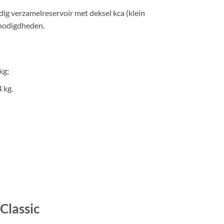
g verzamelreservoir met deksel kca (klein
enodigdheden.
kg;
 kg.
Classic