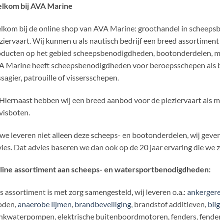
lkom bij AVA Marine
kom bij de online shop van AVA Marine: groothandel in scheeps
ziervaart. Wij kunnen u als nautisch bedrijf een breed assortim
ducten op het gebied scheepsbenodigdheden, bootonderdelen, mo
 Marine heeft scheepsbenodigdheden voor beroepsschepen als bin
sagier, patrouille of vissersschepen.
Hiernaast hebben wij een breed aanbod voor de pleziervaart als mo
visboten.
we leveren niet alleen deze scheeps- en bootonderdelen, wij geven
ies. Dat advies baseren we dan ook op de 20 jaar ervaring die we 
line assortiment aan scheeps- en watersportbenodigdheden:
 assortiment is met zorg samengesteld, wij leveren o.a.:
ankergere
oden,
anaerobe lijmen
,
brandbeveiliging
, brandstof additieven,
bil
nkwaterpompen, elektrische buitenboordmotoren, fenders, fenderli