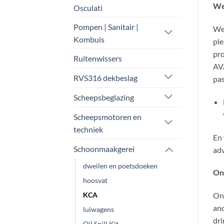
We
Osculati
Pompen | Sanitair |
Wel
Kombuis
ple
pro
Ruitenwissers
AVA
RVS316 dekbeslag
pas
Scheepsbeglazing
Scheepsmotoren en
techniek
En 
Schoonmaakgerei
adv
dweilen en poetsdoeken
On
hoosvat
KCA
Ons
an
luiwagens
dri
Oil Spill Kit