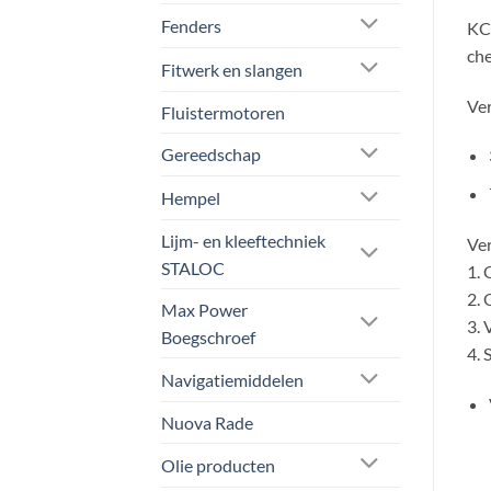
Fenders
KCA
che
Fitwerk en slangen
Ver
Fluistermotoren
Gereedschap
Hempel
Lijm- en kleeftechniek
Ver
STALOC
1. 
2. 
Max Power
3. 
Boegschroef
4. 
Navigatiemiddelen
Nuova Rade
Olie producten