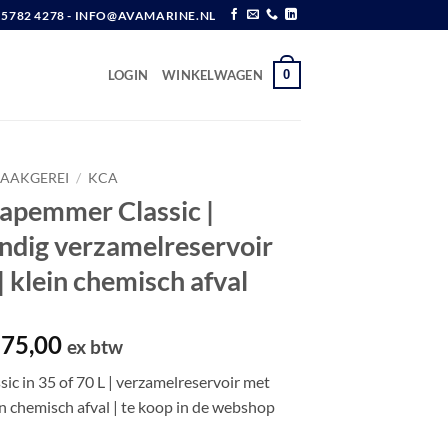
6 5782 4278 - INFO@AVAMARINE.NL
0
LOGIN
WINKELWAGEN
AAKGEREI
/
KCA
apemmer Classic |
ndig verzamelreservoir
| klein chemisch afval
Prijsklasse:
75,00
ex btw
€ 102,50
ic in 35 of 70 L | verzamelreservoir met
tot
in chemisch afval | te koop in de webshop
€ 175,00