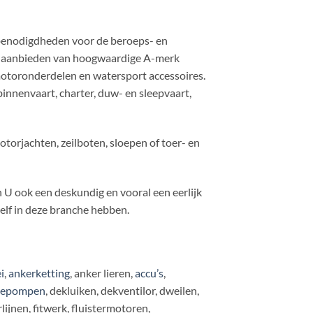
benodigdheden voor de beroeps- en
ent aanbieden van hoogwaardige A-merk
toronderdelen en watersport accessoires.
nenvaart, charter, duw- en sleepvaart,
torjachten, zeilboten, sloepen of toer- en
 U ook een deskundig en vooral een eerlijk
zelf in deze branche hebben.
i
,
ankerketting
, anker lieren,
accu’s
,
gepompen
, dekluiken, dekventilor, dweilen,
jnen, fitwerk, fluistermotoren,