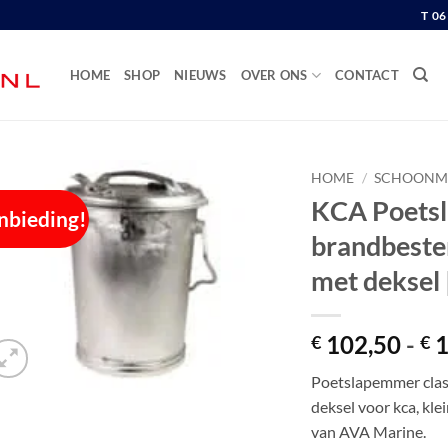
T 0
HOME
SHOP
NIEUWS
OVER ONS
CONTACT
HOME
/
SCHOONM
KCA Poetsl
nbieding!
brandbeste
met deksel 
102,50
-
1
€
€
Poetslapemmer class
deksel voor kca, kle
van AVA Marine.