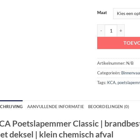
Maat
KCA Poetslapemmer Cla
TOEV
Artikelnummer:
N/B
Categorieën:
Binnenvaa
Tags:
KCA
,
poetslapem
SCHRIJVING
AANVULLENDE INFORMATIE
BEOORDELINGEN (0)
CA Poetslapemmer Classic | brandbes
et deksel | klein chemisch afval