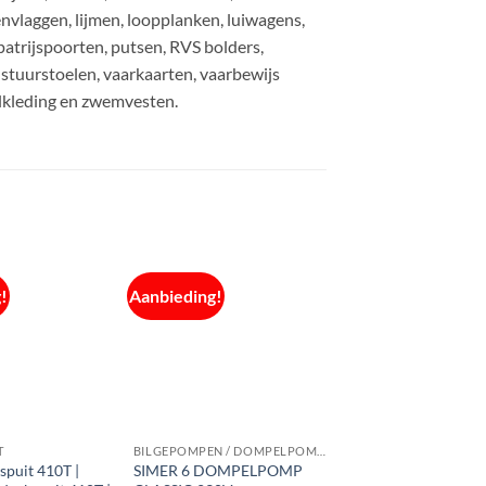
envlaggen, lijmen, loopplanken, luiwagens,
patrijspoorten, putsen, RVS bolders,
stuurstoelen, vaarkaarten, vaarbewijs
lkleding en zwemvesten.
!
Aanbieding!
T
BILGEPOMPEN / DOMPELPOMPEN
spuit 410T |
SIMER 6 DOMPELPOMP