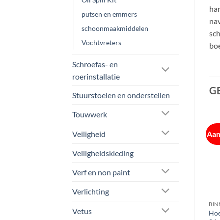
han
putsen en emmers
nav
schoonmaakmiddelen
sch
Vochtvreters
boe
Schroefas- en
roerinstallatie
G
Stuurstoelen en onderstellen
Touwwerk
Veiligheid
Aanbieding!
Aan
Veiligheidskleding
Verf en non paint
Verlichting
BINNENVAART
BINNENVAART
BIN
Vetus
|
HADEX Drinkwater
Stuurstoel NORSAP 800
Ho