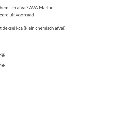
chemisch afval? AVA Marine
erd uit voorraad
eksel kca (klein chemisch afval)
kg;
kg.