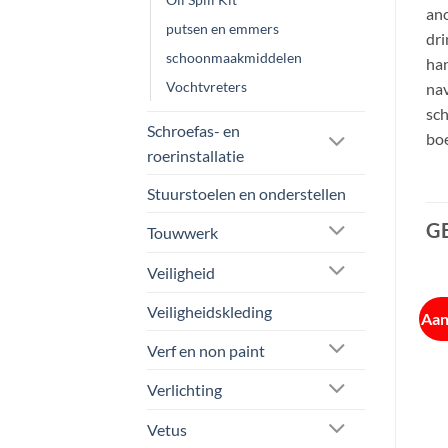
an
putsen en emmers
dri
schoonmaakmiddelen
han
Vochtvreters
nav
sch
Schroefas- en
boe
roerinstallatie
Stuurstoelen en onderstellen
G
Touwwerk
Veiligheid
Veiligheidskleding
Aanbieding!
Aanbieding!
Aan
Verf en non paint
Verlichting
Vetus