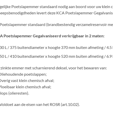
elijke Poetslapemmer standaard nodig aan boord voor uw klein 
heepsbenodigdheden levert deze KCA Poetslapemmer Gegalvanise
Poetslapemmer standaard (brandbestendig verzamelreservoir met d
A Poetslapemmer Gegalvaniseerd verkrijgbaar in 2 maten:
30 L / 375 buitendiameter x hoogte 370 mm buiten afmeting / 4.5 
50 L / 410 buitendiameter x hoogte 520 mm buiten afmeting / 6.9 
zinkte emmer met scharnierend deksel, voor het bewaren van:
Oliehoudende poetslappen;
Overig vast klein chemisch afval;
Vloeibaar klein chemisch afval;
Slops (olieresten).
Voldoet aan de eisen van het ROSR (art.10.02).