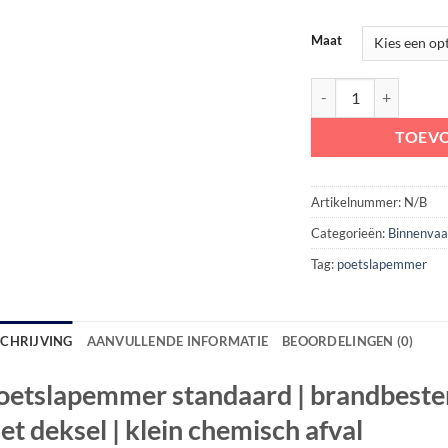
Maat
Poetslapemmer standaa
TOEV
Artikelnummer:
N/B
Categorieën:
Binnenvaa
Tag:
poetslapemmer
SCHRIJVING
AANVULLENDE INFORMATIE
BEOORDELINGEN (0)
oetslapemmer standaard | brandbeste
et deksel | klein chemisch afval