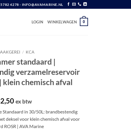
6 5782 4278 - INFO@AVAMARINE.NL
0
LOGIN
WINKELWAGEN
AAKGEREI
/
KCA
mer standaard |
ndig verzamelreservoir
| klein chemisch afval
Prijsklasse:
2,50
ex btw
€ 99,00
 Standaard in 30/50L: brandbestendig
tot
et deksel voor klein chemisch afval voor
€ 142,50
rd ROSR | AVA Marine