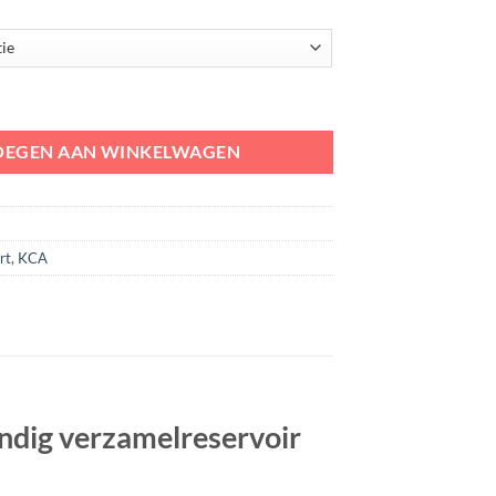
rd | brandbestendig verzamelreservoir met deksel | klein chemisch afva
OEGEN AAN WINKELWAGEN
rt
,
KCA
ndig verzamelreservoir