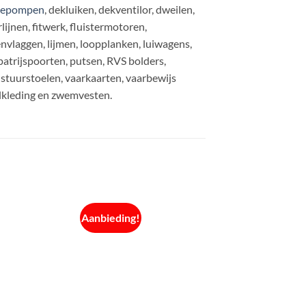
gepompen
, dekluiken, dekventilor, dweilen,
jnen, fitwerk, fluistermotoren,
envlaggen, lijmen, loopplanken, luiwagens,
patrijspoorten, putsen, RVS bolders,
stuurstoelen, vaarkaarten, vaarbewijs
lkleding en zwemvesten.
Aanbieding!