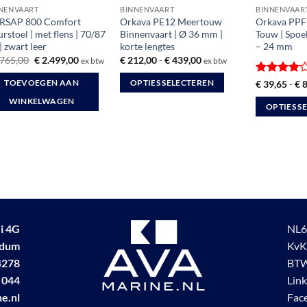
NENVAART
BINNENVAART
BINNENVAAR
RSAP 800 Comfort
Orkava PE12 Meertouw
Orkava PPF
urstoel | met flens | 70/87
Binnenvaart | Ø 36 mm |
Touw | Spoe
| zwart leer
korte lengtes
– 24 mm
Oorspronkelijke
Huidige
Prijsklasse:
765,00
€
2.499,00
€
212,00
-
€
439,00
ex btw
ex btw
prijs
prijs
€ 212,00
was:
is:
tot
Gewaardee
€
39,65
-
€
8
TOEVOEGEN AAN
OPTIES SELECTEREN
€ 2.765,00.
€ 2.499,00.
€ 439,00
4
uit 5
Dit
WINKELWAGEN
OPTIES S
product
Dit
heeft
product
meerdere
heeft
variaties.
meerdere
Deze
variaties.
optie
Deze
kan
optie
gekozen
i 4G
NL6
kan
worden
udum
KvK
gekozen
op
4278
BTW
worden
de
 044
Lin
op
productpagina
e.nl
Fac
de