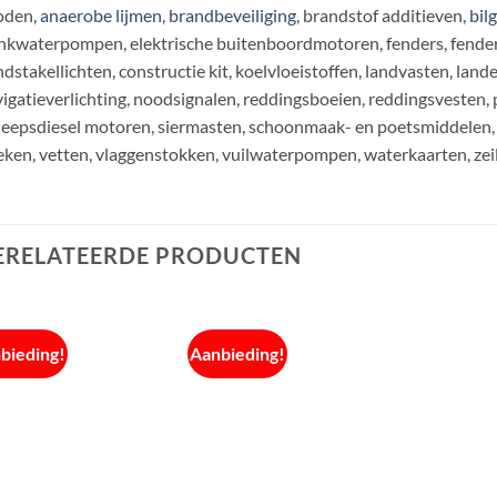
oden,
anaerobe lijmen
,
brandbeveiliging
, brandstof additieven,
bil
nkwaterpompen, elektrische buitenboordmotoren, fenders, fenderli
dstakellichten, constructie kit, koelvloeistoffen, landvasten, land
igatieverlichting, noodsignalen, reddingsboeien, reddingsvesten, 
eepsdiesel motoren, siermasten, schoonmaak- en poetsmiddelen, 
ken, vetten, vlaggenstokken, vuilwaterpompen, waterkaarten, zei
ERELATEERDE PRODUCTEN
bieding!
Aanbieding!