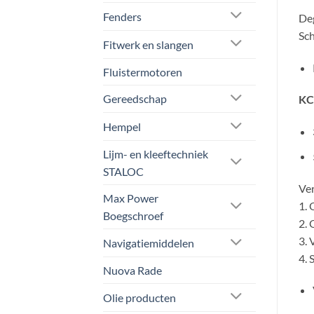
Fenders
Deg
Sc
Fitwerk en slangen
Fluistermotoren
Gereedschap
KC
Hempel
Lijm- en kleeftechniek
STALOC
Ver
Max Power
1. 
Boegschroef
2. 
3. 
Navigatiemiddelen
4. 
Nuova Rade
Olie producten