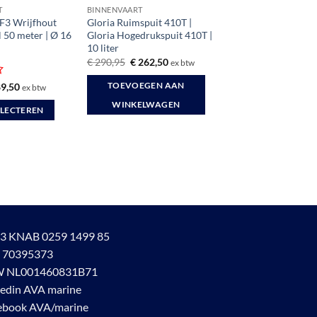
T
BINNENVAART
F3 Wrijfhout
Gloria Ruimspuit 410T |
l 50 meter | Ø 16
Gloria Hogedrukspuit 410T |
10 liter
Oorspronkelijke
Huidige
€
290,95
€
262,50
ex btw
prijs
prijs
was:
is:
rd
Prijsklasse:
9,50
TOEVOEGEN AAN
ex btw
€ 290,95.
€ 262,50.
€ 39,65
tot
WINKELWAGEN
ELECTEREN
€ 89,50
3 KNAB 0259 1499 85
 70395373
 NL001460831B71
kedin AVA marine
ebook AVA/marine