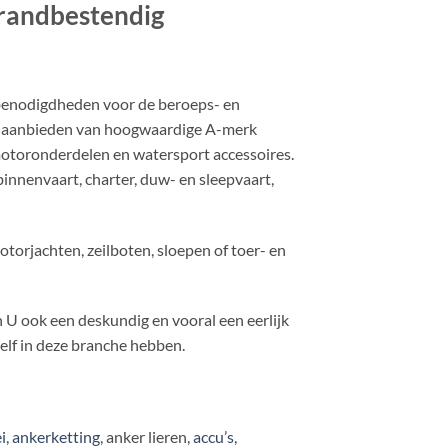
randbestendig
benodigdheden voor de beroeps- en
ent aanbieden van hoogwaardige A-merk
toronderdelen en watersport accessoires.
nenvaart, charter, duw- en sleepvaart,
torjachten, zeilboten, sloepen of toer- en
 U ook een deskundig en vooral een eerlijk
zelf in deze branche hebben.
i
,
ankerketting
, anker lieren,
accu’s
,