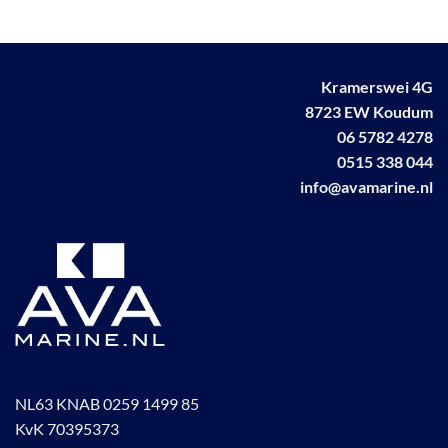
variaties.
Deze
optie
kan
Kramerswei 4G
gekozen
worden
8723 EW Koudum
op
06 5782 4278
de
0515 338 044
productpagina
info@avamarine.nl
NL63 KNAB 0259 1499 85
KvK 70395373