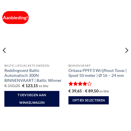
Aanbieding!
BALTIC LIFEJACKETS SWEDEN
BINNENVAART
Reddingsvest Baltic
Orkava PPFF3 Wrijfhout Touw |
Automatisch 300N
Spoel 50 meter | Ø 16 – 24 mm
BINNENVAART | Baltic Winner
Oorspronkelijke
Huidige
€
150,05
€
123,15
ex btw
prijs
prijs
Gewaardeerd
Prijsklasse:
€
39,65
-
€
89,50
ex btw
was:
is:
€ 39,65
TOEVOEGEN AAN
4
uit 5
€ 150,05.
€ 123,15.
tot
OPTIES SELECTEREN
€ 89,50
WINKELWAGEN
Dit
product
heeft
meerdere