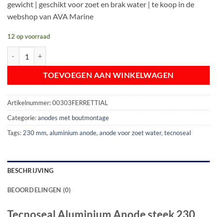
gewicht | geschikt voor zoet en brak water | te koop in de
€ 22,45.
€ 17,95.
webshop van AVA Marine
12 op voorraad
Tecnoseal Aluminium Anode steek 230 mm | 00303FERRETTIAL | 1.0 k
TOEVOEGEN AAN WINKELWAGEN
Artikelnummer:
00303FERRETTIAL
Categorie:
anodes met boutmontage
Tags:
230 mm
,
aluminium anode
,
anode voor zoet water
,
tecnoseal
BESCHRIJVING
BEOORDELINGEN (0)
Tecnoseal Aluminium Anode steek 230