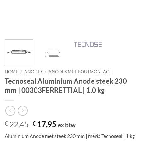
HOME
/
ANODES
/
ANODES MET BOUTMONTAGE
Tecnoseal Aluminium Anode steek 230
mm | 00303FERRETTIAL | 1.0 kg
Oorspronkelijke
Huidige
22,45
17,95
€
€
ex btw
prijs
prijs
Aluminium Anode met steek 230 mm | merk: Tecnoseal | 1 kg
was:
is: