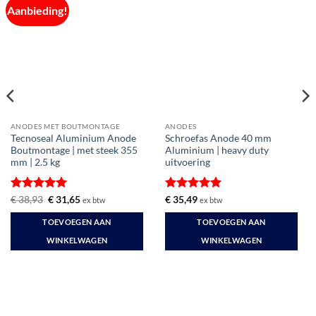
Aanbieding!
ANODES MET BOUTMONTAGE
ANODES
Tecnoseal Aluminium Anode
Schroefas Anode 40 mm
Boutmontage | met steek 355
Aluminium | heavy duty
mm | 2.5 kg
uitvoering
Gewaardeerd
Oorspronkelijke
Huidige
Gewaardeerd
€
38,93
€
31,65
€
35,49
ex btw
ex btw
prijs
prijs
5
uit 5
5
uit 5
was:
is:
TOEVOEGEN AAN
TOEVOEGEN AAN
€ 38,93.
€ 31,65.
WINKELWAGEN
WINKELWAGEN