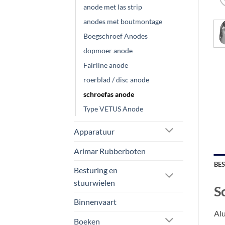
anode met las strip
anodes met boutmontage
Boegschroef Anodes
dopmoer anode
Fairline anode
roerblad / disc anode
schroefas anode
Type VETUS Anode
Apparatuur
Arimar Rubberboten
BE
Besturing en
stuurwielen
S
Binnenvaart
Alu
Boeken