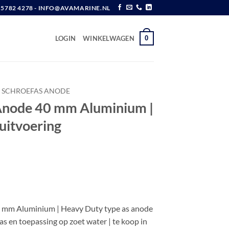
6 5782 4278 - INFO@AVAMARINE.NL
0
LOGIN
WINKELWAGEN
SCHROEFAS ANODE
Anode 40 mm Aluminium |
uitvoering
w
 mm Aluminium | Heavy Duty type as anode
s en toepassing op zoet water | te koop in