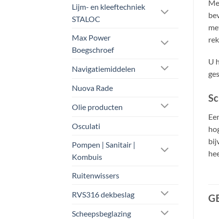
Met
Lijm- en kleeftechniek
bev
STALOC
met
Max Power
rek
Boegschroef
U h
Navigatiemiddelen
ges
Nuova Rade
Sc
Olie producten
Een
Osculati
hog
bij
Pompen | Sanitair |
hee
Kombuis
Ruitenwissers
RVS316 dekbeslag
G
Scheepsbeglazing