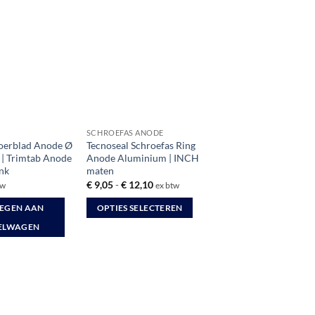
SCHROEFAS ANODE
Roerblad Anode Ø
Tecnoseal Schroefas Ring
| Trimtab Anode
Anode Aluminium | INCH
nk
maten
Prijsklasse:
€
9,05
-
€
12,10
tw
ex btw
€ 9,05
tot
EGEN AAN
OPTIES SELECTEREN
€ 12,10
Dit
ELWAGEN
product
heeft
meerdere
variaties.
Deze