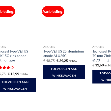
bieding!
Aanbieding!
ODES
ANODES
ANODES
noseal type VETUS
Type VETUS 25 aluminium
Tecnoseal 
K15C zink anode
anode ALU25C
70 mm Zink 
tmontage
Ø 70 mm Zi
Oorspronkelijke
Huidige
€
48,75
€
29,25
ex btw
prijs
prijs
€
12,60
ex b
was:
is:
TOEVOEGEN AAN
€ 48,75.
€ 29,25.
waardeerd
Oorspronkelijke
Huidige
6,75
€
15,99
TOEVO
ex btw
WINKELWAGEN
prijs
prijs
it 5
was:
is:
WINK
TOEVOEGEN AAN
€ 26,75.
€ 15,99.
WINKELWAGEN