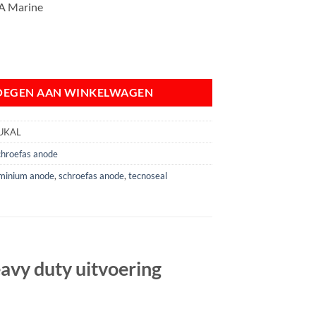
A Marine
m Aluminium | heavy duty uitvoering aantal
OEGEN AAN WINKELWAGEN
UKAL
chroefas anode
minium anode
,
schroefas anode
,
tecnoseal
vy duty uitvoering