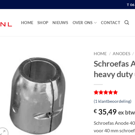
T 0
HOME
SHOP
NIEUWS
OVER ONS
CONTACT
HOME
/
ANODES
/
Schroefas 
heavy duty 
Gewaardeerd
1
(
1
klantbeoordeling)
5
op 5
gebaseerd
35,49
€
ex bt
op
klantbeoordeling
Schroefas Anode 40
voor 40 mm schroefa