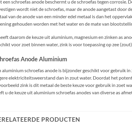
 een schroefas anode beschermt u de schroefas tegen corrosie. Do
estigen wordt niet de schroefas, maar de anode aangetast door de c
aal van de anode van een minder edel metaal is dan het oppervlak
ening gehouden worden met het water en de mate van blootstellin
eeft daarom de keuze uit aluminium, magnesium en zinken as an
chikt voor zoet binnen water, zink is voor toepassing op zee (zout)
hroefas Anode Aluminium
 aluminium schroefas anode is bijzonder geschikt voor gebruik in z
ere elektriciteitsweerstand dan in zout water. Doordat het potenti
voorbeeld zink is dit metaal de beste keuze voor gebruik in zoet w
ft u de keuze uit aluminium schroefas anodes van diverse as afme
ERELATEERDE PRODUCTEN