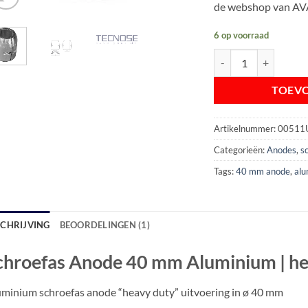
de webshop van AV
6 op voorraad
Schroefas Anode 40 m
TOEV
Artikelnummer:
00511
Categorieën:
Anodes
,
s
Tags:
40 mm anode
,
alu
SCHRIJVING
BEOORDELINGEN (1)
chroefas Anode 40 mm Aluminium | hea
minium schroefas anode “heavy duty” uitvoering in ø 40 mm