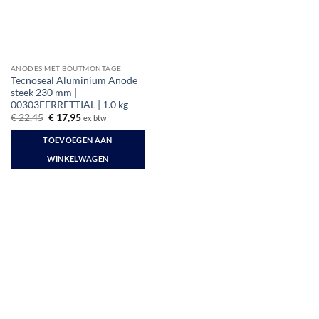
ANODES MET BOUTMONTAGE
Tecnoseal Aluminium Anode
steek 230 mm |
00303FERRETTIAL | 1.0 kg
Oorspronkelijke
Huidige
€
22,45
€
17,95
ex btw
prijs
prijs
was:
is:
TOEVOEGEN AAN
€ 22,45.
€ 17,95.
WINKELWAGEN