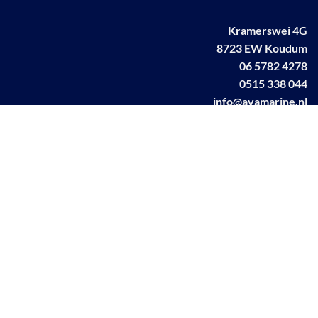
Kramerswei 4G
8723 EW Koudum
06 5782 4278
0515 338 044
info@avamarine.nl
NL63 KNAB 0259 1499 85
KvK 70395373
BTW NL001460831B71
Linkedin AVA marine