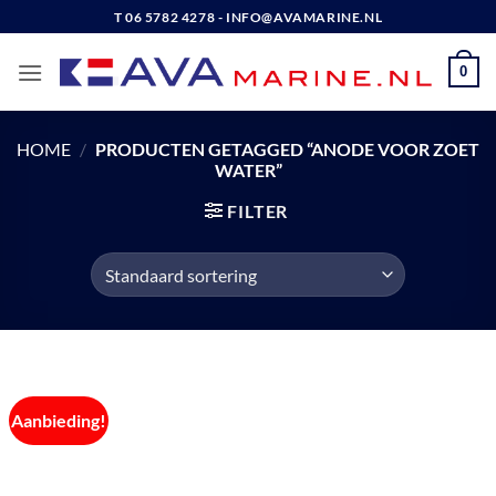
Ga
T 06 5782 4278 - INFO@AVAMARINE.NL
naar
inhoud
0
HOME
/
PRODUCTEN GETAGGED “ANODE VOOR ZOET
WATER”
FILTER
Aanbieding!