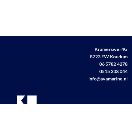
Kramerswei 4G
8723 EW Koudum
06 5782 4278
0515 338 044
info@avamarine.nl