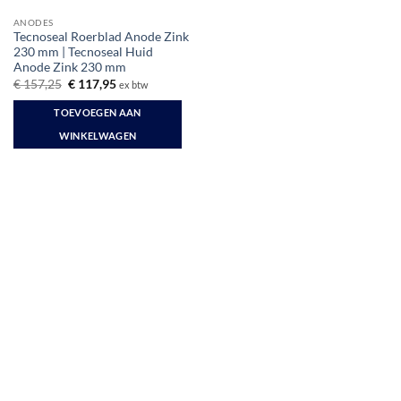
ANODES
Tecnoseal Roerblad Anode Zink
230 mm | Tecnoseal Huid
Anode Zink 230 mm
Oorspronkelijke
Huidige
€
157,25
€
117,95
ex btw
prijs
prijs
was:
is:
TOEVOEGEN AAN
€ 157,25.
€ 117,95.
WINKELWAGEN