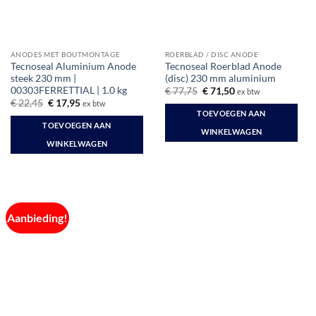
ANODES MET BOUTMONTAGE
ROERBLAD / DISC ANODE
Tecnoseal Aluminium Anode
Tecnoseal Roerblad Anode
steek 230 mm |
(disc) 230 mm aluminium
00303FERRETTIAL | 1.0 kg
Oorspronkelijke
Huidige
€
77,75
€
71,50
ex btw
prijs
prijs
Oorspronkelijke
Huidige
€
22,45
€
17,95
ex btw
was:
is:
prijs
prijs
TOEVOEGEN AAN
€ 77,75.
€ 71,50.
was:
is:
TOEVOEGEN AAN
€ 22,45.
€ 17,95.
WINKELWAGEN
WINKELWAGEN
Aanbieding!