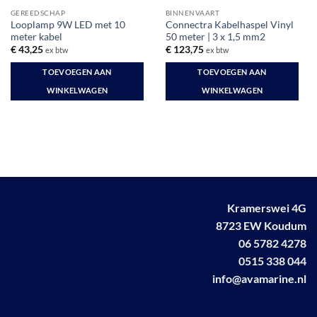
GEREEDSCHAP
BINNENVAART
Looplamp 9W LED met 10
Connectra Kabelhaspel Vinyl
meter kabel
50 meter | 3 x 1,5 mm2
€
43,25
€
123,75
ex btw
ex btw
TOEVOEGEN AAN
TOEVOEGEN AAN
WINKELWAGEN
WINKELWAGEN
Kramerswei 4G
8723 EW Koudum
06 5782 4278
0515 338 044
info@avamarine.nl