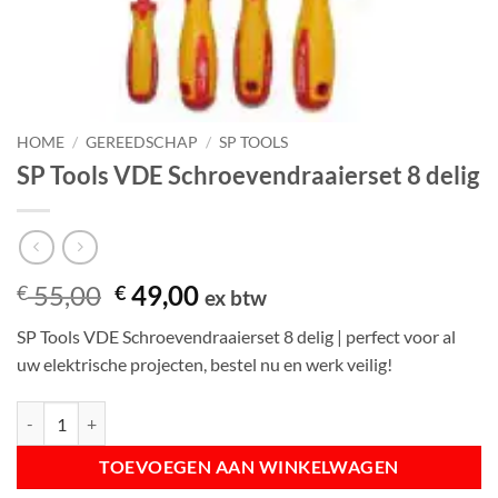
HOME
/
GEREEDSCHAP
/
SP TOOLS
SP Tools VDE Schroevendraaierset 8 delig
Oorspronkelijke
Huidige
55,00
49,00
€
€
ex btw
prijs
prijs
SP Tools VDE Schroevendraaierset 8 delig | perfect voor al
was:
is:
uw elektrische projecten, bestel nu en werk veilig!
€ 55,00.
€ 49,00.
SP Tools VDE Schroevendraaierset 8 delig aantal
TOEVOEGEN AAN WINKELWAGEN