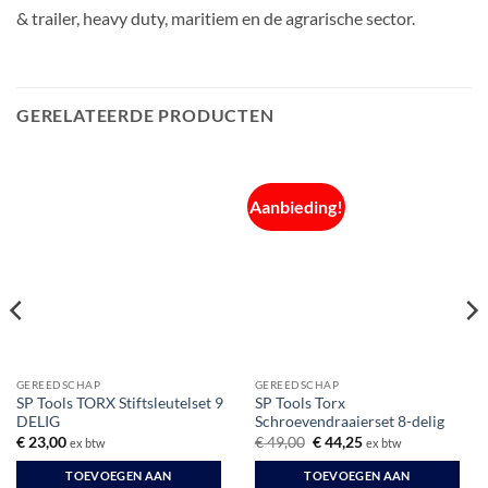
& trailer, heavy duty, maritiem en de agrarische sector.
GERELATEERDE PRODUCTEN
Aanbieding!
GEREEDSCHAP
GEREEDSCHAP
SP Tools TORX Stiftsleutelset 9
SP Tools Torx
DELIG
Schroevendraaierset 8-delig
Oorspronkelijke
Huidige
€
23,00
€
49,00
€
44,25
ex btw
ex btw
prijs
prijs
was:
is:
TOEVOEGEN AAN
TOEVOEGEN AAN
€ 49,00.
€ 44,25.