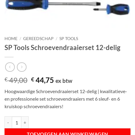
HOME
/
GEREEDSCHAP
/
SP TOOLS
SP Tools Schroevendraaierset 12-delig
Oorspronkelijke
Huidige
49,00
44,75
€
€
ex btw
prijs
prijs
Hoogwaardige Schroevendraaierset 12-delig | kwalitatieve-
was:
is:
en professionele set schroevendraaiers met 6 sleuf- en 6
€ 49,00.
€ 44,75.
kruiskop schroevendraaiers!
SP Tools Schroevendraaierset 12-delig aantal
TOEVOEGEN AAN WINKELWAGEN