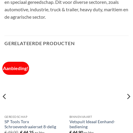
en speciaal gereedschap. Dit voor diverse sectoren, zoals
automotive, industrie, truck & trailer, heavy duty, maritiem en
de agrarische sector.
GERELATEERDE PRODUCTEN
Aanbieding!
GEREEDSCHAP
BINNENVAART
SP Tools Torx
Vetspuit Ideaal Eenhand-
Schroevendraaierset 8-delig
bediening
Oorspronkelijke
Huidige
€
49,00
€
44,25
€
44,90
ex btw
ex btw