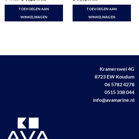
prijs
prijs
was:
is:
TOEVOEGEN AAN
TOEVOEGEN AAN
€ 49,00.
€ 44,25.
WINKELWAGEN
WINKELWAGEN
Kramerswei 4G
8723 EW Koudum
06 5782 4278
0515 338 044
info@avamarine.nl