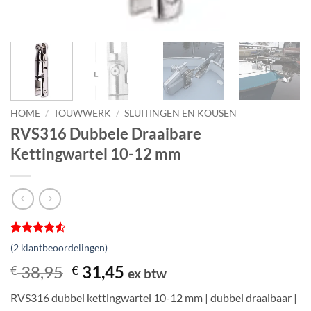
HOME
/
TOUWWERK
/
SLUITINGEN EN KOUSEN
RVS316 Dubbele Draaibare
Kettingwartel 10-12 mm
Gewaardeerd
2
(
2
klantbeoordelingen)
4.5
op 5
gebaseerd
Oorspronkelijke
Huidige
38,95
31,45
€
€
ex btw
op
prijs
prijs
klantbeoordelingen
RVS316 dubbel kettingwartel 10-12 mm | dubbel draaibaar |
was:
is: