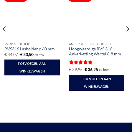
RVS316 BOLDERS
ANKERGEREI TOEBEHOREN
Hoogwaardige RVS 316
RVS316 Lasbolder ø 60 mm
Ankerketting Wartel 6-8 mm
Oorspronkelijke
Huidige
€
44,07
€
33,50
ex btw
prijs
prijs
was:
is:
TOEVOEGEN AAN
€ 44,07.
€ 33,50.
Gewaardeerd
Oorspronkelijke
Huidige
€
39,95
€
36,25
ex btw
WINKELWAGEN
prijs
prijs
5
uit 5
was:
is:
TOEVOEGEN AAN
€ 39,95.
€ 36,25.
WINKELWAGEN