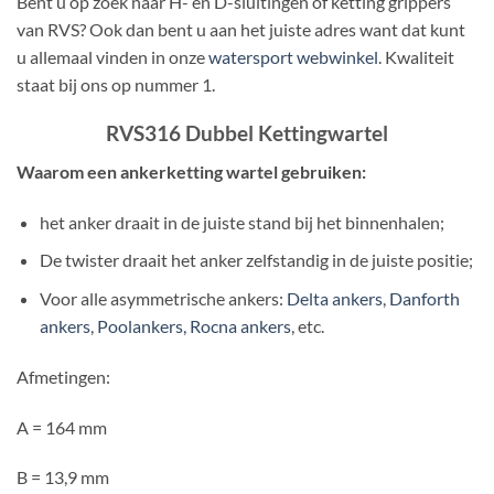
Bent u op zoek naar H- en D-sluitingen of ketting grippers
van RVS? Ook dan bent u aan het juiste adres want dat kunt
u allemaal vinden in onze
watersport webwinkel
. Kwaliteit
staat bij ons op nummer 1.
RVS316 Dubbel Kettingwartel
Waarom een ankerketting wartel gebruiken:
het anker draait in de juiste stand bij het binnenhalen;
De twister draait het anker zelfstandig in de juiste positie;
Voor alle asymmetrische ankers:
Delta ankers
,
Danforth
ankers
,
Poolankers, Rocna ankers
, etc.
Afmetingen:
A = 164 mm
B = 13,9 mm