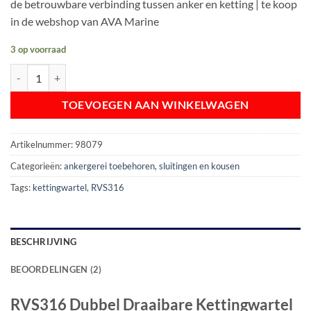
de betrouwbare verbinding tussen anker en ketting | te koop
€ 38,95.
€ 31,45.
in de webshop van AVA Marine
3 op voorraad
RVS316 Dubbele Draaibare Kettingwartel 10-12 mm aantal
TOEVOEGEN AAN WINKELWAGEN
Artikelnummer:
98079
Categorieën:
ankergerei toebehoren
,
sluitingen en kousen
Tags:
kettingwartel
,
RVS316
BESCHRIJVING
BEOORDELINGEN (2)
RVS316 Dubbel Draaibare Kettingwartel