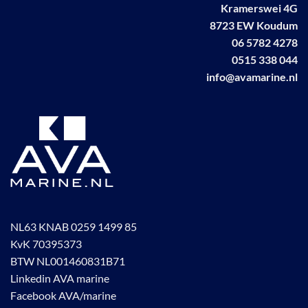
Kramerswei 4G
8723 EW Koudum
06 5782 4278
0515 338 044
info@avamarine.nl
NL63 KNAB 0259 1499 85
KvK 70395373
BTW NL001460831B71
Linkedin AVA marine
Facebook AVA/marine