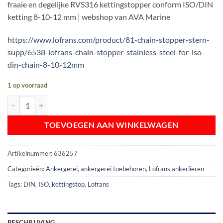
fraaie en degelijke RVS316 kettingstopper conform ISO/DIN
€ 182,01.
€ 159,00.
ketting 8-10-12 mm | webshop van AVA Marine
https://www.lofrans.com/product/81-chain-stopper-stern-
supp/6538-lofrans-chain-stopper-stainless-steel-for-iso-
din-chain-8-10-12mm
1 op voorraad
LOFRANS RVS316 Ankerketting Stopper | 8-10-12 mm aantal
TOEVOEGEN AAN WINKELWAGEN
Artikelnummer:
636257
Categorieën:
Ankergerei
,
ankergerei toebehoren
,
Lofrans ankerlieren
Tags:
DIN
,
ISO
,
kettingstop
,
Lofrans
BESCHRIJVING