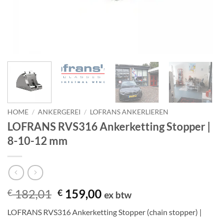
HOME
/
ANKERGEREI
/
LOFRANS ANKERLIEREN
LOFRANS RVS316 Ankerketting Stopper |
8-10-12 mm
Oorspronkelijke
Huidige
182,01
159,00
€
€
ex btw
prijs
prijs
LOFRANS RVS316 Ankerketting Stopper (chain stopper) |
was:
is: