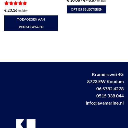
€
10,08
-
€
48,87
ex btw
€ 10,08
tot
OPTIES SELECTEREN
Gewaardeerd
€
20,16
ex btw
€ 48,87
5
uit 5
Dit
TOEVOEGEN AAN
product
WINKELWAGEN
heeft
meerdere
variaties.
Deze
optie
kan
gekozen
worden
Kramerswei 4G
op
8723 EW Koudum
de
productpagina
06 5782 4278
0515 338 044
info@avamarine.nl