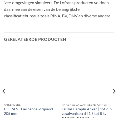
‘zee’ omgevingen simuleert. De Lofrans producten voldoen
daarmee aan de eisen van de belangrijkste
classificatiebureaus zoals RINA, BV, DNV en diverse andere.
GERELATEERDE PRODUCTEN
ANKERGEREI
ANKER GEGALVANISEERD OF RVS
LOFRANS Lierhendel drijvend
Lalizas Paraplu Anker | hot-dip
205 mm
gegalvaniseerd | 1.5 tot 8 kg
Prijsklasse: