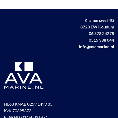
Kramerswei 4G
8723 EW Koudum
06 5782 4278
0515 338 044
info@avamarine.nl
NL63 KNAB 0259 1499 85
KvK 70395373
BTW NL001460831B71