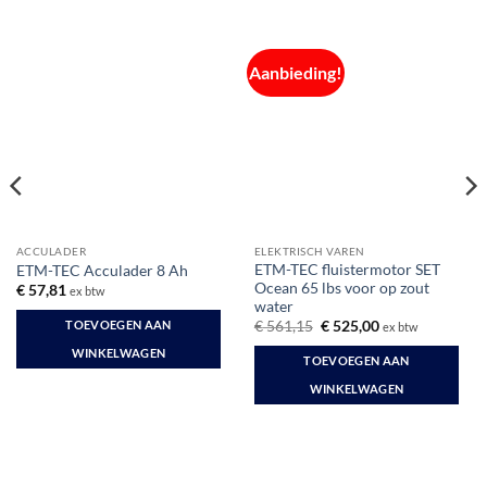
Aanbieding!
ACCULADER
ELEKTRISCH VAREN
ETM-TEC fluistermotor SET
ETM-TEC Acculader 8 Ah
Ocean 65 lbs voor op zout
€
57,81
ex btw
water
Oorspronkelijke
Huidige
TOEVOEGEN AAN
€
561,15
€
525,00
ex btw
prijs
prijs
was:
is:
WINKELWAGEN
TOEVOEGEN AAN
€ 561,15.
€ 525,00.
WINKELWAGEN