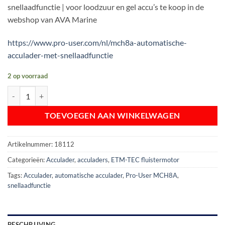
snellaadfunctie | voor loodzuur en gel accu’s te koop in de
webshop van AVA Marine
https://www.pro-user.com/nl/mch8a-automatische-
acculader-met-snellaadfunctie
2 op voorraad
Pro-User MCH8A Automatische Acculader | met snellaadfunctie aant
TOEVOEGEN AAN WINKELWAGEN
Artikelnummer:
18112
Categorieën:
Acculader
,
acculaders
,
ETM-TEC fluistermotor
Tags:
Acculader
,
automatische acculader
,
Pro-User MCH8A
,
snellaadfunctie
BESCHRIJVING