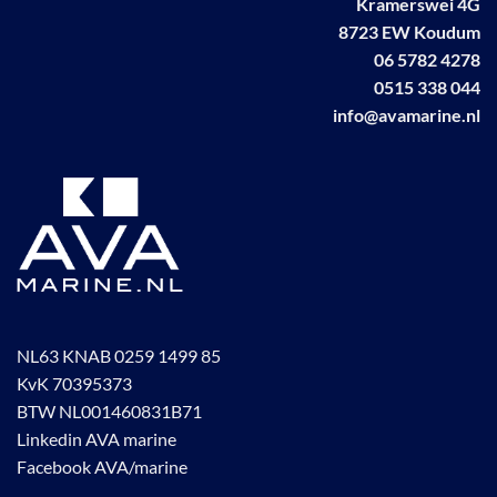
Kramerswei 4G
8723 EW Koudum
06 5782 4278
0515 338 044
info@avamarine.nl
NL63 KNAB 0259 1499 85
KvK 70395373
BTW NL001460831B71
Linkedin AVA marine
Facebook AVA/marine