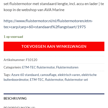
set fluistermotor met standaard lengte, incl. accu en lader | te
koop in de webshop van AVA Marine
https://www.fluistermotor.nl/nl/fluistermotoren/etm-
tec+carp/carp+60+standaard%2flangstaart/1975
1 op voorraad
TOEVOEGEN AAN WINKELWAGEN
Artikelnummer:
F10120
Categorieën:
ETM-TEC fluistermotor
,
Fluistermotoren
Tags:
Azure 60 standaard
,
camouflage
,
elektrisch varen
,
elektrische
buitenboordmotor
,
ETM-TEC
,
fluistermotor
,
fluistermotor set
BESCHRIJVING