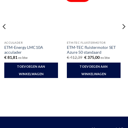
ACCULADER
ETM-TEC FLUISTERMOTOR
ETM-Energy LMC10A
ETM-TEC fluistermotor SET
acculader
Azure 50 standaard
Oorspronkelijke
Huidige
€
81,81
€
412,39
€
375,00
ex btw
ex btw
prijs
prijs
was:
is:
TOEVOEGEN AAN
TOEVOEGEN AAN
€ 412,39.
€ 375,00.
WINKELWAGEN
WINKELWAGEN