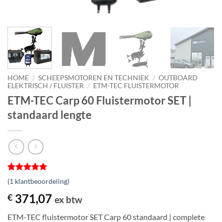
HOME
/
SCHEEPSMOTOREN EN TECHNIEK
/
OUTBOARD
ELEKTRISCH / FLUISTER
/
ETM-TEC FLUISTERMOTOR
ETM-TEC Carp 60 Fluistermotor SET |
standaard lengte
Gewaardeerd
1
(
1
klantbeoordeling)
5
op 5
gebaseerd
371,07
€
ex btw
op
klantbeoordeling
ETM-TEC fluistermotor SET Carp 60 standaard | complete