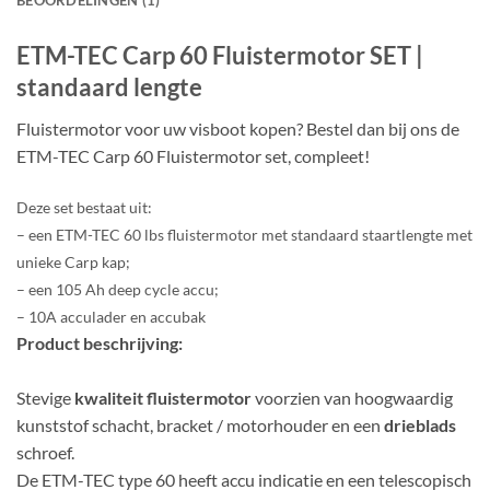
BEOORDELINGEN (1)
ETM-TEC Carp 60 Fluistermotor SET |
standaard lengte
Fluistermotor voor uw visboot kopen? Bestel dan bij ons de
ETM-TEC Carp 60 Fluistermotor set, compleet!
Deze set bestaat uit:
– een ETM-TEC 60 lbs fluistermotor met standaard staartlengte met
unieke Carp kap;
– een 105 Ah deep cycle accu;
– 10A acculader en accubak
Product beschrijving:
Stevige
kwaliteit fluistermotor
voorzien van hoogwaardig
kunststof schacht, bracket / motorhouder en een
drieblads
schroef.
De ETM-TEC type 60 heeft accu indicatie en een telescopisch