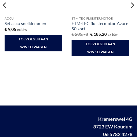
ACCU
ETM-TEC FLUISTERMOTOR
ETM-TEC fluistermotor Azure
Set accu snelklemmen
50 kort
€
9,05
ex btw
Oorspronkelijke
Huidige
€
205,78
€
185,20
ex btw
prijs
prijs
TOEVOEGEN AAN
was:
is:
TOEVOEGEN AAN
€ 205,78.
€ 185,20.
WINKELWAGEN
WINKELWAGEN
Kramerswei 4G
8723 EW Koudum
06 5782 4278