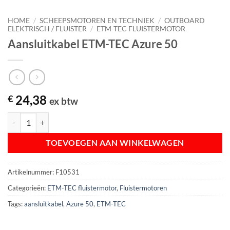
HOME
/
SCHEEPSMOTOREN EN TECHNIEK
/
OUTBOARD
ELEKTRISCH / FLUISTER
/
ETM-TEC FLUISTERMOTOR
Aansluitkabel ETM-TEC Azure 50
24,38
€
ex btw
Aansluitkabel ETM-TEC Azure 50 aantal
TOEVOEGEN AAN WINKELWAGEN
Artikelnummer:
F10531
Categorieën:
ETM-TEC fluistermotor
,
Fluistermotoren
Tags:
aansluitkabel
,
Azure 50
,
ETM-TEC