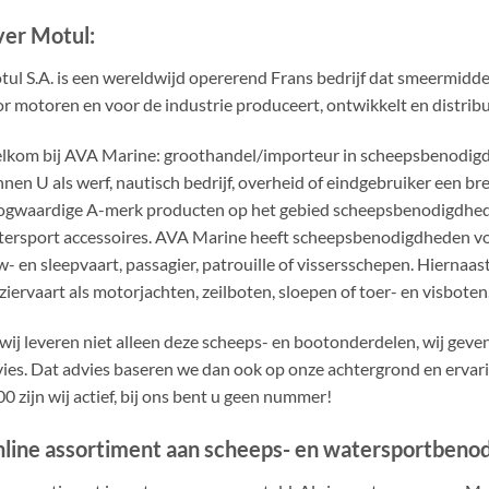
er Motul:
ul S.A. is een wereldwijd opererend Frans bedrijf dat smeermidd
r motoren en voor de industrie produceert, ontwikkelt en distribu
kom bij AVA Marine: groothandel/importeur in scheepsbenodigdh
nen U als werf, nautisch bedrijf, overheid of eindgebruiker een b
ogwaardige A-merk producten op het gebied scheepsbenodigdhed
ersport accessoires. AVA Marine heeft scheepsbenodigdheden voo
- en sleepvaart, passagier, patrouille of vissersschepen. Hiernaa
ziervaart als motorjachten, zeilboten, sloepen of toer- en visboten
wij leveren niet alleen deze scheeps- en bootonderdelen, wij gev
ies. Dat advies baseren we dan ook op onze achtergrond en ervari
0 zijn wij actief, bij ons bent u geen nummer!
line assortiment aan scheeps- en watersportbeno