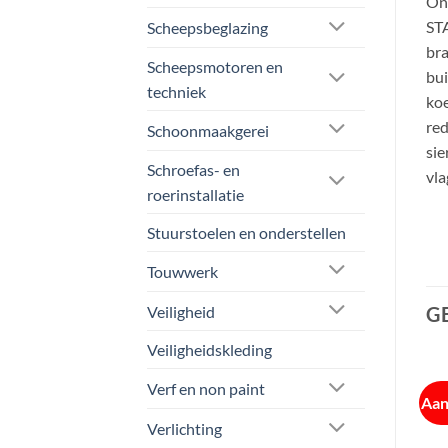
Ons
STA
Scheepsbeglazing
bra
Scheepsmotoren en
bui
techniek
koe
red
Schoonmaakgerei
sie
Schroefas- en
vla
roerinstallatie
Stuurstoelen en onderstellen
Touwwerk
Veiligheid
G
Veiligheidskleding
Verf en non paint
Aanbieding!
Aan
Verlichting