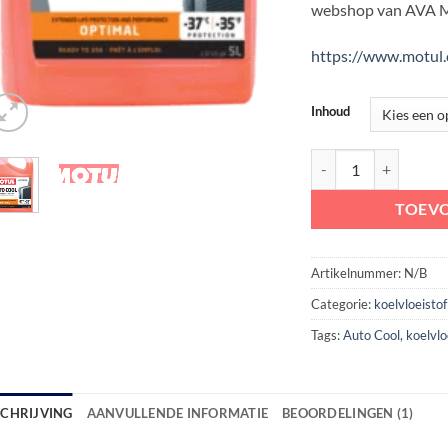
webshop van AVA 
https://www.motul.
Inhoud
Motul Auto Cool Optim
TOEV
Artikelnummer:
N/B
Categorie:
koelvloeistof
Tags:
Auto Cool
,
koelvlo
SCHRIJVING
AANVULLENDE INFORMATIE
BEOORDELINGEN (1)