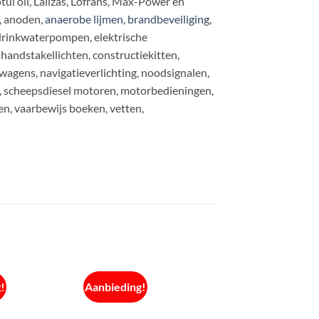
ul oil, Lalizas, Lofrans, Max-Power en
, anoden,
anaerobe lijmen
,
brandbeveiliging
,
, drinkwaterpompen, elektrische
handstakellichten, constructiekitten,
iwagens, navigatieverlichting, noodsignalen,
s, scheepsdiesel motoren, motorbedieningen,
n, vaarbewijs boeken, vetten,
!
Aanbieding!