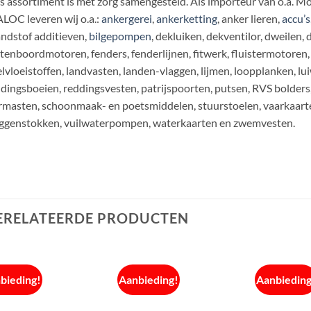
 assortiment is met zorg samengesteld. Als importeur van o.a. Mot
LOC leveren wij o.a.:
ankergerei
,
ankerketting
, anker lieren,
accu’s
ndstof additieven,
bilgepompen
, dekluiken, dekventilor, dweilen
tenboordmotoren, fenders, fenderlijnen, fitwerk, fluistermotoren, 
lvloeistoffen, landvasten, landen-vlaggen, lijmen, loopplanken, lu
dingsboeien, reddingsvesten, patrijspoorten, putsen, RVS bolder
rmasten, schoonmaak- en poetsmiddelen, stuurstoelen, vaarkaarte
ggenstokken, vuilwaterpompen, waterkaarten en zwemvesten.
ERELATEERDE PRODUCTEN
bieding!
Aanbieding!
Aanbieding