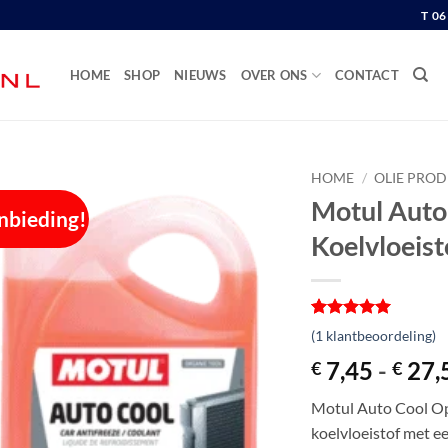
T 0
HOME
SHOP
NIEUWS
OVER ONS
CONTACT
HOME
/
OLIE PRO
Motul Auto
nbieding!
Koelvloeist
Gewaardeerd
1
(
1
klantbeoordeling)
5
op 5
gebaseerd
7,45
-
27,
€
€
op
klantbeoordeling
Motul Auto Cool Opt
koelvloeistof met ee