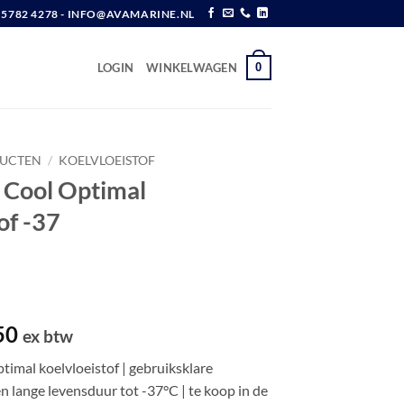
6 5782 4278 - INFO@AVAMARINE.NL
0
LOGIN
WINKELWAGEN
DUCTEN
/
KOELVLOEISTOF
 Cool Optimal
of -37
Prijsklasse:
50
ex btw
€ 7,45
imal koelvloeistof | gebruiksklare
tot
n lange levensduur tot -37°C | te koop in de
€ 27,50