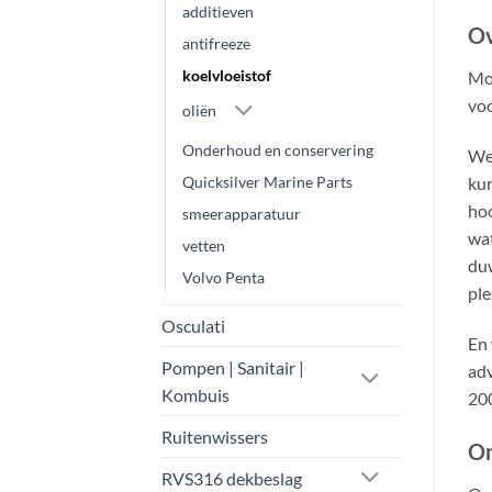
additieven
Ov
antifreeze
koelvloeistof
Mot
voo
oliën
Onderhoud en conservering
Wel
Quicksilver Marine Parts
kun
ho
smeerapparatuur
wat
vetten
duw
Volvo Penta
ple
Osculati
En 
Pompen | Sanitair |
adv
Kombuis
200
Ruitenwissers
On
RVS316 dekbeslag