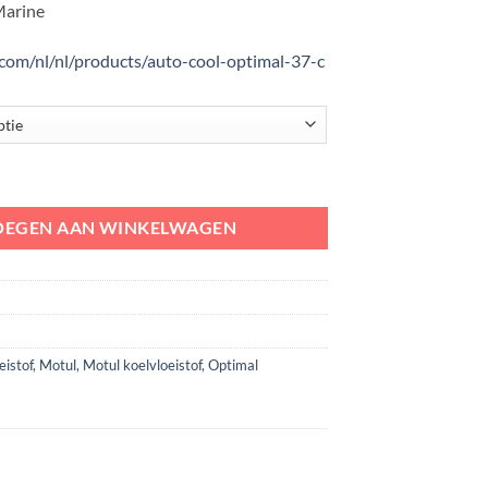
Marine
com/nl/nl/products/auto-cool-optimal-37-c
al Koelvloeistof -37 aantal
OEGEN AAN WINKELWAGEN
eistof
,
Motul
,
Motul koelvloeistof
,
Optimal