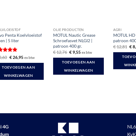
LVLOEISTOF
OLIE PRODUCTEN
AGRI
vo Penta Koelvloeistof
MOTUL Nautic Grease
MOTUL HD A
en | 5 liter
Schroefasvet NLGI2 |
patroon 40
patroon 400 gr.
Oor
€
12,81
€
8
prij
Oorspronkelijke
Huidige
€
12,76
€
9,55
ex btw
was
prijs
prijs
waardeerd
Oorspronkelijke
Huidige
0,60
€
26,95
TOEVO
ex btw
€ 1
was:
is:
prijs
prijs
it 5
TOEVOEGEN AAN
€ 12,76.
€ 9,55.
was:
is:
WINK
TOEVOEGEN AAN
€ 30,60.
€ 26,95.
WINKELWAGEN
WINKELWAGEN
i 4G
NL6
udum
KvK