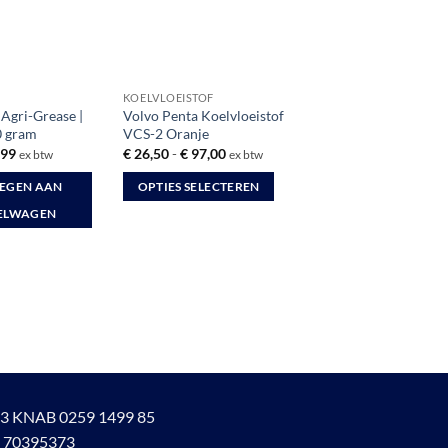
KOELVLOEISTOF
gri-Grease |
Volvo Penta Koelvloeistof
0 gram
VCS-2 Oranje
spronkelijke
Huidige
Prijsklasse:
,99
€
26,50
-
€
97,00
ex btw
ex btw
s
prijs
€ 26,50
:
is:
tot
EGEN AAN
OPTIES SELECTEREN
2,81.
€ 8,99.
€ 97,00
Dit
ELWAGEN
product
heeft
meerdere
variaties.
Deze
optie
kan
gekozen
3 KNAB 0259 1499 85
worden
 70395373
op