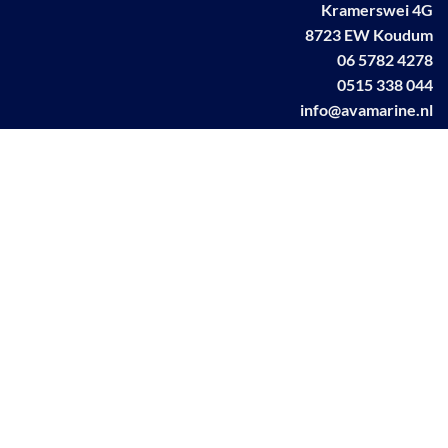
Kramerswei 4G
8723 EW Koudum
06 5782 4278
0515 338 044
info@avamarine.nl
NL63 KNAB 0259 1499 85
KvK 70395373
BTW NL001460831B71
Linkedin AVA marine
Facebook AVA/marine