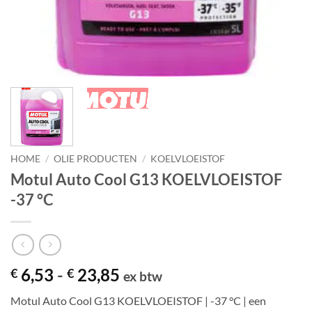
HOME
/
OLIE PRODUCTEN
/
KOELVLOEISTOF
Motul Auto Cool G13 KOELVLOEISTOF
-37 °C
Prijsklasse:
6,53
-
23,85
€
€
ex btw
€ 6,53
Motul Auto Cool G13 KOELVLOEISTOF | -37 °C | een
tot