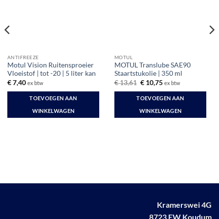
ANTIFREEZE
MOTUL
Motul Vision Ruitensproeier
MOTUL Translube SAE90
Vloeistof | tot -20 | 5 liter kan
Staartstukolie | 350 ml
Oorspronkelijke
Huidige
€
7,40
€
13,61
€
10,75
ex btw
ex btw
prijs
prijs
was:
is:
TOEVOEGEN AAN
TOEVOEGEN AAN
€ 13,61.
€ 10,75.
WINKELWAGEN
WINKELWAGEN
Kramerswei 4G
8723 EW Koudum