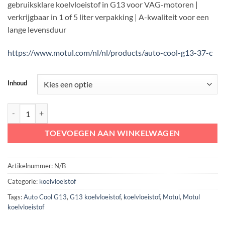
gebruiksklare koelvloeistof in G13 voor VAG-motoren |
€ 23,85
verkrijgbaar in 1 of 5 liter verpakking | A-kwaliteit voor een
lange levensduur
https://www.motul.com/nl/nl/products/auto-cool-g13-37-c
Inhoud
Motul Auto Cool G13 KOELVLOEISTOF -37 °C aantal
TOEVOEGEN AAN WINKELWAGEN
Artikelnummer:
N/B
Categorie:
koelvloeistof
Tags:
Auto Cool G13
,
G13 koelvloeistof
,
koelvloeistof
,
Motul
,
Motul
koelvloeistof