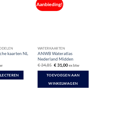
Aanbieding!
IDDELEN
WATERKAARTEN
che kaarten NL
ANWB Wateratlas
Nederland Midden
Oorspronkelijke
Huidige
€
34,85
€
31,00
tw
ex btw
prijs
prijs
was:
is:
ELECTEREN
TOEVOEGEN AAN
€ 34,85.
€ 31,00.
WINKELWAGEN