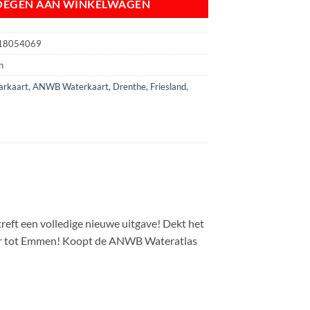
OEGEN AAN WINKELWAGEN
18054069
n
rkaart
,
ANWB Waterkaart
,
Drenthe
,
Friesland
,
eft een volledige nieuwe uitgave! Dekt het
der tot Emmen! Koopt de ANWB Wateratlas