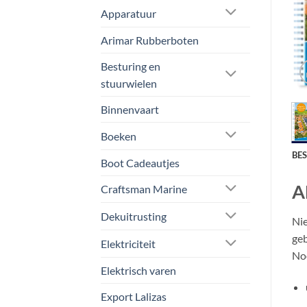
Apparatuur
Arimar Rubberboten
Besturing en
stuurwielen
Binnenvaart
Boeken
BE
Boot Cadeautjes
A
Craftsman Marine
Dekuitrusting
Nie
geb
Elektriciteit
No
Elektrisch varen
Export Lalizas