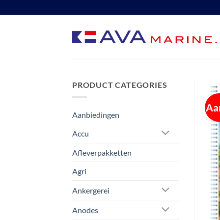
Ga
naar
inhoud
PRODUCT CATEGORIES
Aa
Aanbiedingen
Accu
Afleverpakketten
Agri
Ankergerei
Anodes