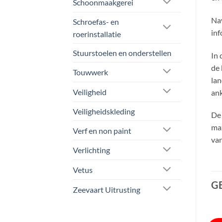
Schoonmaakgerei
Nav
Schroefas- en
inf
roerinstallatie
Stuurstoelen en onderstellen
In 
de 
Touwwerk
lan
Veiligheid
ank
Veiligheidskleding
De 
max
Verf en non paint
van
Verlichting
Vetus
G
Zeevaart Uitrusting