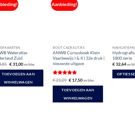
bieding!
Aanbieding!
ERKAARTEN
BOOT CADEAUTJES
NAVIGATIEM
WB Wateratlas
ANWB Cursusboek Klein
Hydrografis
erland Zuid
Vaarbewijs I & II | 32e druk |
1800 serie
nieuwste uitgave
Oorspronkelijke
Huidige
4,85
€
31,00
€
32,64
ex btw
ex b
prijs
prijs
was:
is:
TOEVOEGEN AAN
OPTIES S
€ 34,85.
€ 31,00.
Gewaardeerd
Oorspronkelijke
Huidige
€
21,09
€
17,50
ex btw
Dit
WINKELWAGEN
prijs
prijs
5
uit 5
was:
is:
product
TOEVOEGEN AAN
€ 21,09.
€ 17,50.
heeft
WINKELWAGEN
meerdere
variaties.
Deze
optie
kan