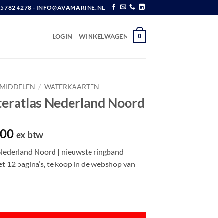
6 5782 4278 - INFO@AVAMARINE.NL
0
LOGIN
WINKELWAGEN
EMIDDELEN
/
WATERKAARTEN
ratlas Nederland Noord
pronkelijke
Huidige
,00
ex btw
prijs
ederland Noord | nieuwste ringband
is:
t 12 pagina’s, te koop in de webshop van
,85.
€ 31,00.
erland Noord aantal