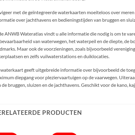
igeer met de geïntegreerde waterkaarten moeiteloos over meren e
ormatie over jachthavens en bedieningstijden van bruggen en slui
de ANWB Wateratlas vindt u alle informatie die nodig is om te va
bevaarbaarheid van waterwegen, het waterpeil en de diepte, de bo
dmarks. Maar ook de voorzieningen, zoals bijvoorbeeld vereniginge
erplaatsen en zelfs vuilwaterstations en duiklocaties.
waterkaart geeft uitgebreide informatie over bijvoorbeeld de t
imum diepgang voor pleziervaartuigen op de vaarwegen. Uiteraard 
 de bruggen, sluizen en de jachthavens. Geschikt voor de kano, kaja
ERELATEERDE PRODUCTEN