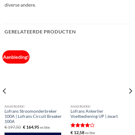
diverse andere.
GERELATEERDE PRODUCTEN
Aanbieding!
ANKERGEREI
ANKERGEREI
Lofrans Stroomonderbreker
Lofrans Ankerlier
100A | Lofrans Circuit Breaker
Voetbediening UP | zwart
100A
Oorspronkelijke
Huidige
€
197,50
€
164,95
ex btw
prijs
prijs
Gewaardeerd
€
12,58
ex btw
was:
is: