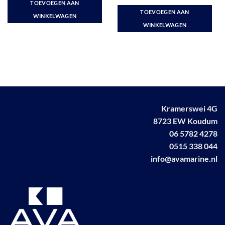
TOEVOEGEN AAN
4
uit 5
€ 197,50.
€ 164,95.
TOEVOEGEN AAN
WINKELWAGEN
WINKELWAGEN
Kramerswei 4G
8723 EW Koudum
06 5782 4278
0515 338 044
info@avamarine.nl