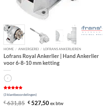
HOME
/
ANKERGEREI
/
LOFRANS ANKERLIEREN
Lofrans Royal Ankerlier | Hand Ankerlier
voor 6-8-10 mm ketting
Gewaardeerd
3
(
3
klantbeoordelingen)
5
op 5
gebaseerd
Oorspronkelijke
Huidige
631,85
527,50
€
€
ex btw
op