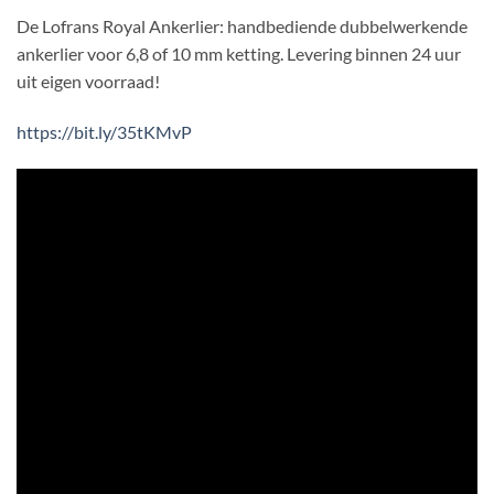
prijs
prijs
klantbeoordelingen
De Lofrans Royal Ankerlier: handbediende dubbelwerkende
was:
is:
ankerlier voor 6,8 of 10 mm ketting. Levering binnen 24 uur
€ 631,85.
€ 527,50.
uit eigen voorraad!
https://bit.ly/35tKMvP