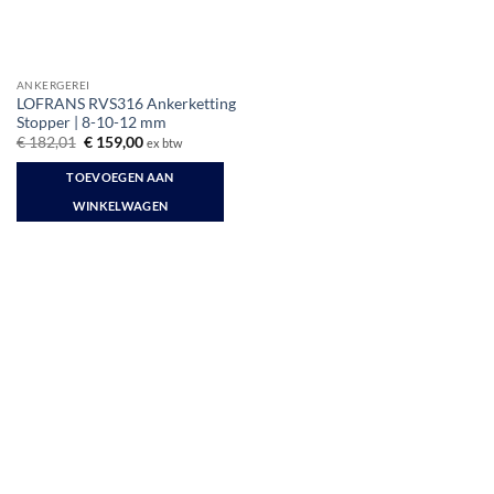
ANKERGEREI
LOFRANS RVS316 Ankerketting
Stopper | 8-10-12 mm
Oorspronkelijke
Huidige
€
182,01
€
159,00
ex btw
prijs
prijs
was:
is:
TOEVOEGEN AAN
€ 182,01.
€ 159,00.
WINKELWAGEN