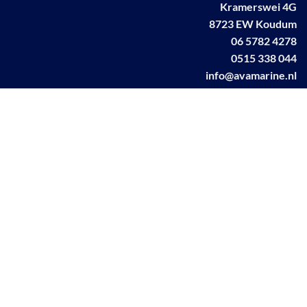
Kramerswei 4G
8723 EW Koudum
06 5782 4278
0515 338 044
info@avamarine.nl
NL63 KNAB 0259 1499 85
KvK 70395373
BTW NL001460831B71
Linkedin AVA marine
Facebook AVA/marine