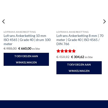
LOFRANS ANKERKETTING
LOFRANS ANKERKETTING
Lofrans Ankerketting 10 mm
Lofrans Ankerketting 8 mm | 70
ISO 4565 | Grade 40 | drum 100
meter | Grade 40 | ISO 4565 /
meter
DIN 766
Oorspronkelijke
Huidige
€
988,00
€
660,00
ex btw
prijs
prijs
was:
is:
TOEVOEGEN AAN
Gewaardeerd
Oorspronkelijke
Huidige
€
459,92
€
304,62
ex btw
€ 988,00.
€ 660,00.
prijs
prijs
5
uit 5
WINKELWAGEN
was:
is:
TOEVOEGEN AAN
€ 459,92.
€ 304,62.
WINKELWAGEN