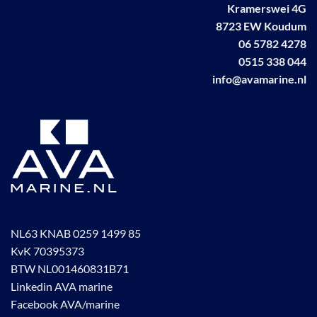
Kramerswei 4G
8723 EW Koudum
06 5782 4278
0515 338 044
info@avamarine.nl
NL63 KNAB 0259 1499 85
KvK 70395373
BTW NL001460831B71
Linkedin AVA marine
Facebook AVA/marine