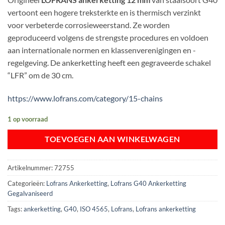
was:
is:
vertoont een hogere treksterkte en is thermisch verzinkt
€ 719,04.
€ 504,25.
voor verbeterde corrosieweerstand. Ze worden
geproduceerd volgens de strengste procedures en voldoen
aan internationale normen en klassenverenigingen en -
regelgeving. De ankerketting heeft een gegraveerde schakel
“LFR” om de 30 cm.
https://www.lofrans.com/category/15-chains
1 op voorraad
TOEVOEGEN AAN WINKELWAGEN
Artikelnummer:
72755
Categorieën:
Lofrans Ankerketting
,
Lofrans G40 Ankerketting
Gegalvaniseerd
Tags:
ankerketting
,
G40
,
ISO 4565
,
Lofrans
,
Lofrans ankerketting