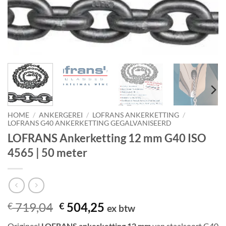
HOME
/
ANKERGEREI
/
LOFRANS ANKERKETTING
/
LOFRANS G40 ANKERKETTING GEGALVANISEERD
LOFRANS Ankerketting 12 mm G40 ISO
4565 | 50 meter
Oorspronkelijke
Huidige
719,04
504,25
€
€
ex btw
prijs
prijs
Origineel
LOFRANS ankerketting 12 mm
van staalsoort G40