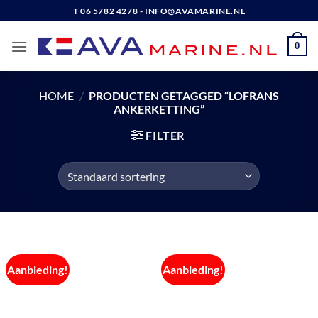
Ga
T 06 5782 4278 - INFO@AVAMARINE.NL
naar
inhoud
0
HOME
/
PRODUCTEN GETAGGED “LOFRANS
ANKERKETTING”
FILTER
Aanbieding!
Aanbieding!