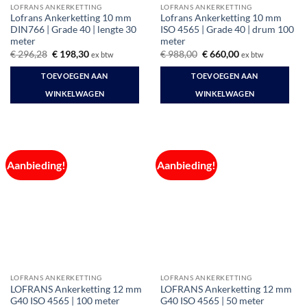
LOFRANS ANKERKETTING
LOFRANS ANKERKETTING
Lofrans Ankerketting 10 mm
Lofrans Ankerketting 10 mm
DIN766 | Grade 40 | lengte 30
ISO 4565 | Grade 40 | drum 100
meter
meter
Oorspronkelijke
Huidige
Oorspronkelijke
Huidige
€
296,28
€
198,30
€
988,00
€
660,00
ex btw
ex btw
prijs
prijs
prijs
prijs
was:
is:
was:
is:
TOEVOEGEN AAN
TOEVOEGEN AAN
€ 296,28.
€ 198,30.
€ 988,00.
€ 660,00.
WINKELWAGEN
WINKELWAGEN
Aanbieding!
Aanbieding!
LOFRANS ANKERKETTING
LOFRANS ANKERKETTING
LOFRANS Ankerketting 12 mm
LOFRANS Ankerketting 12 mm
G40 ISO 4565 | 100 meter
G40 ISO 4565 | 50 meter