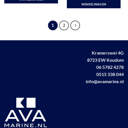
WINKELWAGEN
1
2
Kramerswei 4G
8723 EW Koudum
06 5782 4278
0515 338 044
info@avamarine.nl