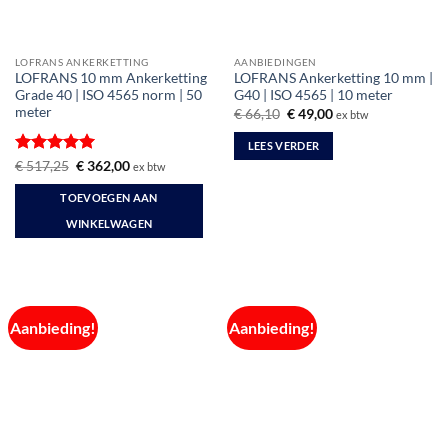
LOFRANS ANKERKETTING
AANBIEDINGEN
LOFRANS 10 mm Ankerketting
LOFRANS Ankerketting 10 mm |
Grade 40 | ISO 4565 norm | 50
G40 | ISO 4565 | 10 meter
meter
Oorspronkelijke
Huidige
€
66,10
€
49,00
ex btw
prijs
prijs
was:
is:
LEES VERDER
€ 66,10.
€ 49,00.
Gewaardeerd
Oorspronkelijke
Huidige
€
517,25
€
362,00
ex btw
prijs
prijs
5
uit 5
was:
is:
TOEVOEGEN AAN
€ 517,25.
€ 362,00.
WINKELWAGEN
Aanbieding!
Aanbieding!