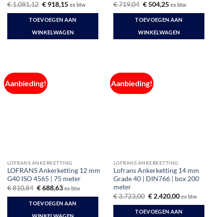
Oorspronkelijke
Huidige
Oorspronkelijke
Huidige
€
1.081,12
€
918,15
€
719,04
€
504,25
ex btw
ex btw
prijs
prijs
prijs
prijs
was:
is:
was:
is:
TOEVOEGEN AAN
TOEVOEGEN AAN
€ 1.081,12.
€ 918,15.
€ 719,04.
€ 504,25.
WINKELWAGEN
WINKELWAGEN
Aanbieding!
Aanbieding!
LOFRANS ANKERKETTING
LOFRANS ANKERKETTING
LOFRANS Ankerketting 12 mm
Lofrans Ankerketting 14 mm
G40 ISO 4565 | 75 meter
Grade 40 | DIN766 | box 200
meter
Oorspronkelijke
Huidige
€
810,84
€
688,63
ex btw
prijs
prijs
Oorspronkelijke
Huidige
€
3.723,00
€
2.420,00
ex btw
was:
is:
prijs
prijs
TOEVOEGEN AAN
€ 810,84.
€ 688,63.
was:
is:
TOEVOEGEN AAN
€ 3.723,00.
€ 2.420,00.
WINKELWAGEN