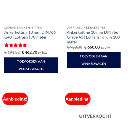
LOFRANS ANKERKETTING
LOFRANS ANKERKETTING
Ankerketting 10 mm DIN766
Ankerketting 10 mm DIN766
G40 | Lofrans | 70 meter
Grade 40 | Lofrans | drum 100
meter
Oorspronkelijke
Huidige
€
988,00
€
660,00
ex btw
prijs
prijs
Gewaardeerd
Oorspronkelijke
Huidige
€
691,32
€
462,70
ex btw
was:
is:
prijs
prijs
TOEVOEGEN AAN
5
uit 5
€ 988,00.
€ 660,00.
was:
is:
TOEVOEGEN AAN
€ 691,32.
€ 462,70.
WINKELWAGEN
WINKELWAGEN
Aanbieding!
Aanbieding!
UITVERKOCHT