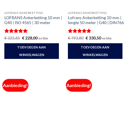
LOFRANS ANKERKETTING
LOFRANS ANKERKETTING
LOFRANS Ankerketting 10 mm |
Lofrans Ankerketting 10 mm |
G40 | ISO 4565 | 30 meter
lengte 50 meter | G40 | DIN766
Gewaardeerd
Oorspronkelijke
Huidige
Gewaardeerd
Oorspronkelijke
Huidige
€
325,85
€
228,00
€
493,80
€
330,50
ex btw
ex btw
prijs
prijs
prijs
prijs
5
uit 5
5
uit 5
was:
is:
was:
is:
TOEVOEGEN AAN
TOEVOEGEN AAN
€ 325,85.
€ 228,00.
€ 493,80.
€ 330,50.
WINKELWAGEN
WINKELWAGEN
Aanbieding!
Aanbieding!