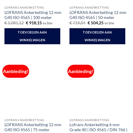
LOFRANS ANKERKETTING
LOFRANS ANKERKETTING
LOFRANS Ankerketting 12 mm
LOFRANS Ankerketting 12 mm
G40 ISO 4565 | 100 meter
G40 ISO 4565 | 50 meter
Oorspronkelijke
Huidige
Oorspronkelijke
Huidige
€
1.081,12
€
918,15
€
719,04
€
504,25
ex btw
ex btw
prijs
prijs
prijs
prijs
was:
is:
was:
is:
TOEVOEGEN AAN
TOEVOEGEN AAN
€ 1.081,12.
€ 918,15.
€ 719,04.
€ 504,25.
WINKELWAGEN
WINKELWAGEN
Aanbieding!
Aanbieding!
LOFRANS ANKERKETTING
LOFRANS ANKERKETTING
LOFRANS Ankerketting 12 mm
Lofrans Ankerketting 6 mm
G40 ISO 4565 | 75 meter
Grade 40 | ISO 4565 / DIN 766 |