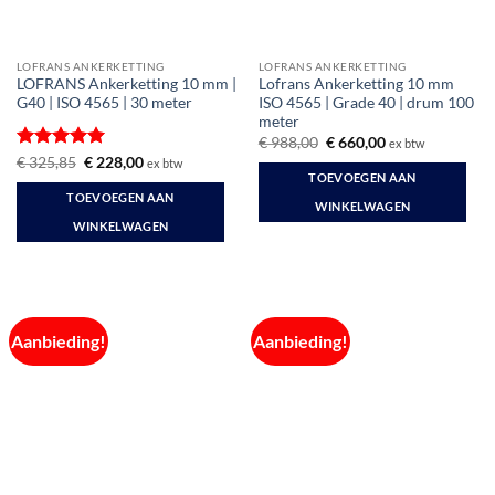
LOFRANS ANKERKETTING
LOFRANS ANKERKETTING
LOFRANS Ankerketting 10 mm |
Lofrans Ankerketting 10 mm
G40 | ISO 4565 | 30 meter
ISO 4565 | Grade 40 | drum 100
meter
Oorspronkelijke
Huidige
€
988,00
€
660,00
ex btw
prijs
prijs
Gewaardeerd
Oorspronkelijke
Huidige
€
325,85
€
228,00
ex btw
was:
is:
prijs
prijs
TOEVOEGEN AAN
5
uit 5
€ 988,00.
€ 660,00.
was:
is:
TOEVOEGEN AAN
€ 325,85.
€ 228,00.
WINKELWAGEN
WINKELWAGEN
Aanbieding!
Aanbieding!