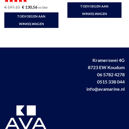
prijs
prijs
was:
is:
TOEVOEGEN AAN
Gewaardeerd
Oorspronkelijke
Huidige
€
197,10
€
130,56
ex btw
€ 657,00.
€ 459,00.
prijs
prijs
5
uit 5
WINKELWAGEN
was:
is:
TOEVOEGEN AAN
€ 197,10.
€ 130,56.
WINKELWAGEN
Kramerswei 4G
8723 EW Koudum
06 5782 4278
0515 338 044
info@avamarine.nl