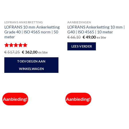
LOFRANS ANKERKETTING
AANBIEDINGEN
LOFRANS 10 mm Ankerketting
LOFRANS Ankerketting 10 mm |
Grade 40 | ISO 4565 norm | 50
G40 | ISO 4565 | 10 meter
meter
Oorspronkelijke
Huidige
€
66,10
€
49,00
ex btw
prijs
prijs
was:
is:
LEES VERDER
€ 66,10.
€ 49,00.
Gewaardeerd
Oorspronkelijke
Huidige
€
517,25
€
362,00
ex btw
prijs
prijs
5
uit 5
was:
is:
TOEVOEGEN AAN
€ 517,25.
€ 362,00.
WINKELWAGEN
Aanbieding!
Aanbieding!