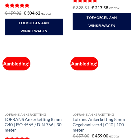
Gewaardeerd
Oorspronkelijke
Huidige
€
328,51
€
217,58
ex btw
prijs
prijs
4.89
uit 5
Gewaardeerd
Oorspronkelijke
Huidige
€
459,92
€
304,62
ex btw
was:
is:
prijs
prijs
5
uit 5
TOEVOEGEN AAN
€ 328,51.
€ 217,58.
was:
is:
TOEVOEGEN AAN
€ 459,92.
€ 304,62.
WINKELWAGEN
WINKELWAGEN
Aanbieding!
Aanbieding!
LOFRANS ANKERKETTING
LOFRANS ANKERKETTING
LOFRANS Ankerketting 8 mm
Lofrans Ankerketting 8 mm
G40 | ISO 4565 / DIN 766 | 30
Gegalvaniseerd | G40 | 100
meter
meter
Oorspronkelijke
Huidige
€
657,00
€
459,00
ex btw