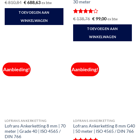
30 meter
Oorspronkelijke
Huidige
€
810,84
€
688,63
ex btw
prijs
prijs
was:
is:
TOEVOEGEN AAN
€ 810,84.
€ 688,63.
Gewaardeerd
Oorspronkelijke
Huidige
€
138,76
€
99,00
ex btw
WINKELWAGEN
prijs
prijs
4
uit 5
was:
is:
TOEVOEGEN AAN
€ 138,76.
€ 99,00.
WINKELWAGEN
Aanbieding!
Aanbieding!
LOFRANS ANKERKETTING
LOFRANS ANKERKETTING
Lofrans Ankerketting 8 mm | 70
Lofrans Ankerketting 8 mm G40
meter | Grade 40 | ISO 4565 /
| 50 meter | ISO 4565 / DIN 766
DIN 766