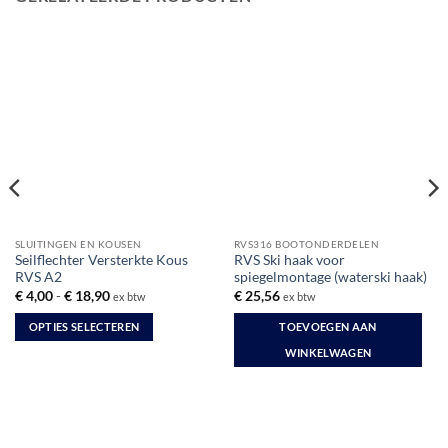
SLUITINGEN EN KOUSEN
RVS316 BOOTONDERDELEN
Seilflechter Versterkte Kous
RVS Ski haak voor
RVS A2
spiegelmontage (waterski haak)
Prijsklasse:
€
4,00
-
€
18,90
€
25,56
ex btw
ex btw
€ 4,00
tot
OPTIES SELECTEREN
TOEVOEGEN AAN
€ 18,90
Dit
WINKELWAGEN
product
heeft
meerdere
variaties.