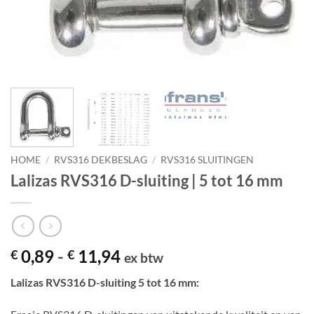
HOME
/
RVS316 DEKBESLAG
/
RVS316 SLUITINGEN
Lalizas RVS316 D-sluiting | 5 tot 16 mm
Prijsklasse:
0,89
-
11,94
€
€
ex btw
€ 0,89
Lalizas RVS316 D-sluiting 5 tot 16 mm:
tot
€ 11,94