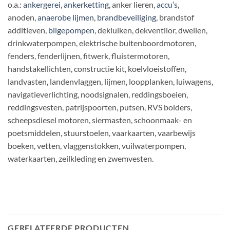
o.a.:
ankergerei
,
ankerketting
, anker lieren,
accu’s
,
anoden,
anaerobe lijmen
,
brandbeveiliging
, brandstof
additieven,
bilgepompen
, dekluiken, dekventilor, dweilen,
drinkwaterpompen, elektrische buitenboordmotoren,
fenders, fenderlijnen, fitwerk, fluistermotoren,
handstakellichten, constructie kit, koelvloeistoffen,
landvasten, landenvlaggen, lijmen, loopplanken, luiwagens,
navigatieverlichting, noodsignalen, reddingsboeien,
reddingsvesten, patrijspoorten, putsen, RVS bolders,
scheepsdiesel motoren, siermasten, schoonmaak- en
poetsmiddelen, stuurstoelen, vaarkaarten, vaarbewijs
boeken, vetten, vlaggenstokken, vuilwaterpompen,
waterkaarten, zeilkleding en zwemvesten.
GERELATEERDE PRODUCTEN