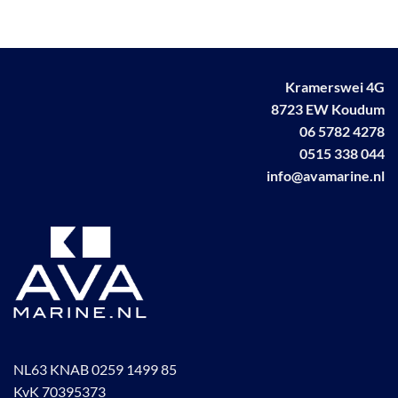
Deze
optie
kan
gekozen
worden
Kramerswei 4G
op
8723 EW Koudum
de
06 5782 4278
productpagina
0515 338 044
info@avamarine.nl
NL63 KNAB 0259 1499 85
KvK 70395373