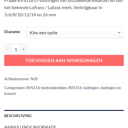
Fraaie RVS316 D-sluitingen van uitstekende kwaliteit en van
het bekende Lofrans / Lalizas merk. Verkrijgbaar in
5/6/8/10/12/14 en 16 mm
Diameter
Lalizas RVS316 D-sluiting | 5 tot 16 mm aantal
TOEVOEGEN AAN WINKELWAGEN
Artikelnummer:
N/B
Categorieën:
RVS316 bootonderdelen
,
RVS316 sluitingen
,
sluitingen en
kousen
BESCHRIJVING
AANVULLENDE INFORMATIE