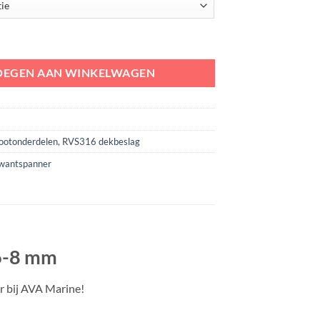
ffel/gaffel | 5-6-8 mm aantal
OEGEN AAN WINKELWAGEN
ootonderdelen
,
RVS316 dekbeslag
wantspanner
-6-8 mm
r bij AVA Marine!