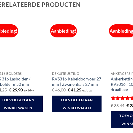
ERELATEERDE PRODUCTEN
bieding!
Aanbieding!
Aanbieding
316 BOLDERS
DEKUITRUSTING
ANKERGEREI
 316 Lasbolder /
RVS316 Kabeldoorvoer 27
Ankerkettin
bolder ø 50 mm
mm | Zwanenhals 27 mm
RVS316 | 1
draaibaar
Oorspronkelijke
Huidige
Oorspronkelijke
Huidige
4,25
€
29,90
€
46,00
€
41,25
ex btw
ex btw
prijs
prijs
prijs
prijs
was:
is:
was:
is:
TOEVOEGEN AAN
TOEVOEGEN AAN
€ 34,25.
€ 29,90.
€ 46,00.
€ 41,25.
Gewaardee
Oor
€
38,44
€
2
WINKELWAGEN
WINKELWAGEN
prij
5
uit 5
was
TOEVO
€ 3
WINK