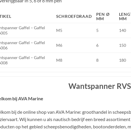
verkrijgbaar in 5, 6 of 8 mm pen
PEN Ø
LENG
TIKEL
SCHROEFDRAAD
MM
MM
tspanner Gaffel – Gaffel
M5
5
140
6005
tspanner Gaffel – Gaffel
M6
6
150
6006
tspanner Gaffel – Gaffel
M8
8
180
6008
Wantspanner RV
lkom bij AVA Marine
kom bij de online shop van AVA Marine: groothandel in scheeps
ziervaart. Wij kunnen u als nautisch bedrijf een breed assortim
ducten op het gebied scheepsbenodigdheden, bootonderdelen, mo