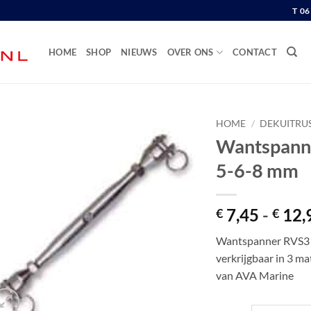
T 0
HOME
SHOP
NIEUWS
OVER ONS
CONTACT
HOME
/
DEKUITRU
Wantspanne
5-6-8 mm
7,45
-
12,
€
€
Wantspanner RVS316
verkrijgbaar in 3 ma
van AVA Marine