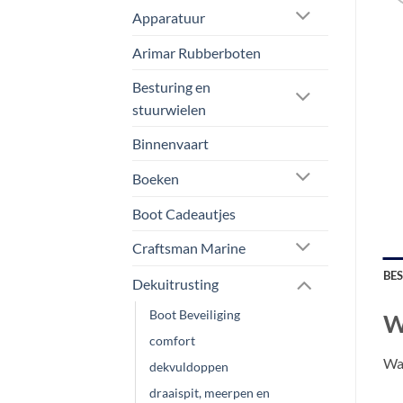
Apparatuur
Arimar Rubberboten
Besturing en
stuurwielen
Binnenvaart
Boeken
Boot Cadeautjes
Craftsman Marine
BE
Dekuitrusting
Boot Beveiliging
W
comfort
Wan
dekvuldoppen
draaispit, meerpen en