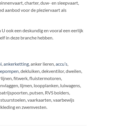
nenvaart, charter, duw- en sleepvaart,
ed aanbod voor de pleziervaart als
 U ook een deskundig en vooral een eerlijk
zelf in deze branche hebben.
i
,
ankerketting
, anker lieren,
accu’s
,
gepompen
, dekluiken, dekventilor, dweilen,
jnen, fitwerk, fluistermotoren,
envlaggen, lijmen, loopplanken, luiwagens,
patrijspoorten, putsen, RVS bolders,
stuurstoelen, vaarkaarten, vaarbewijs
lkleding en zwemvesten.