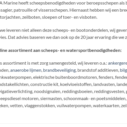
 Marine heeft scheepsbenodigdheden voor beroepsschepen als bin
sagier, patrouille of vissersschepen. Hiernaast hebben wij een bre
orjachten, zeilboten, sloepen of toer- en visboten.
we leveren niet alleen deze scheeps- en bootonderdelen, wij geven
ies. Dat advies baseren we dan ook op de 20 jaar ervaring die we 
line assortiment aan scheeps- en watersportbenodigdheden:
 assortiment is met zorg samengesteld, wij leveren o.a.:
ankergere
oden,
anaerobe lijmen
,
brandbeveiliging
, brandstof additieven,
bil
nkwaterpompen, elektrische buitenboordmotoren, fenders, fenderli
dstakellichten, constructie kit, koelvloeistoffen, landvasten, land
igatieverlichting, noodsignalen, reddingsboeien, reddingsvesten, 
eepsdiesel motoren, siermasten, schoonmaak- en poetsmiddelen, 
ken, vetten, vlaggenstokken, vuilwaterpompen, waterkaarten, zei