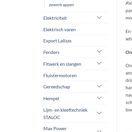
AVA
zwemtrappen
pas
mot
Elektriciteit
Elektrisch varen
En 
adv
Export Lalizas
On
Fenders
Fitwerk en slangen
Ons
an
Fluistermotoren
dri
Gereedschap
han
nav
Hempel
sch
boe
Lijm- en kleeftechniek
STALOC
Max Power