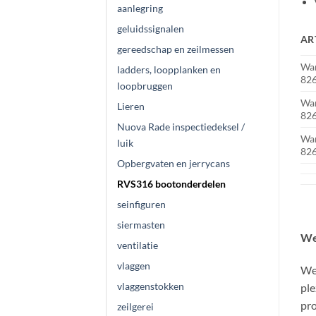
aanlegring
geluidssignalen
AR
gereedschap en zeilmessen
Wan
ladders, loopplanken en
82
loopbruggen
Wan
Lieren
82
Nuova Rade inspectiedeksel /
Wan
luik
82
Opbergvaten en jerrycans
RVS316 bootonderdelen
seinfiguren
siermasten
We
ventilatie
vlaggen
Wel
vlaggenstokken
ple
pro
zeilgerei