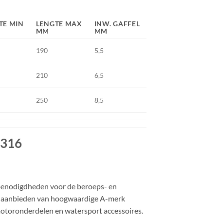
TE MIN
LENGTE MAX
INW. GAFFEL
MM
MM
190
5,5
210
6,5
250
8,5
S316
benodigdheden voor de beroeps- en
ent aanbieden van hoogwaardige A-merk
toronderdelen en watersport accessoires.