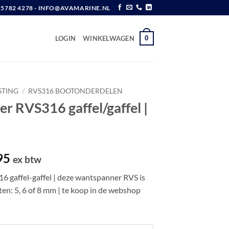
6 5782 4278 - INFO@AVAMARINE.NL
0
LOGIN
WINKELWAGEN
STING
/
RVS316 BOOTONDERDELEN
r RVS316 gaffel/gaffel |
Prijsklasse:
95
ex btw
€ 7,45
 gaffel-gaffel | deze wantspanner RVS is
tot
ten: 5, 6 of 8 mm | te koop in de webshop
€ 12,95