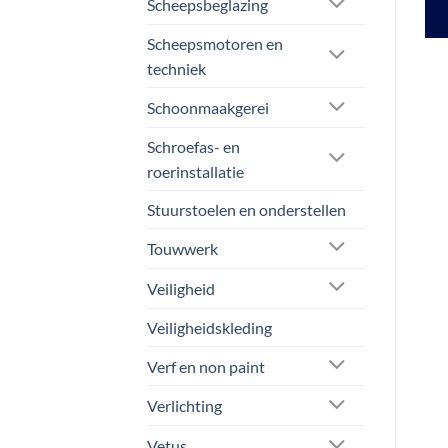
Scheepsbeglazing
€ 290,95.
€ 262,50.
€ 3.072,00.
€ 2.825,00.
WINKELWAGEN
WINKELWAGEN
Scheepsmotoren en
techniek
Schoonmaakgerei
Schroefas- en
roerinstallatie
Stuurstoelen en onderstellen
Touwwerk
Veiligheid
Veiligheidskleding
Verf en non paint
Verlichting
Vetus