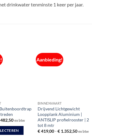
het drinkwater tenminste 1 keer per jaar.
!
Aanbieding!
T
BINNENVAART
Buitenboordtrap
Drijvend Lichtgewicht
 treden
Loopplank Aluminium |
ANTISLIP profielrooster | 2
Prijsklasse:
482,50
ex btw
€ 147,50
tot 8 mtr
tot
Prijsklasse:
ELECTEREN
€
419,00
-
€
1.352,50
ex btw
€ 482,50
€ 419,00