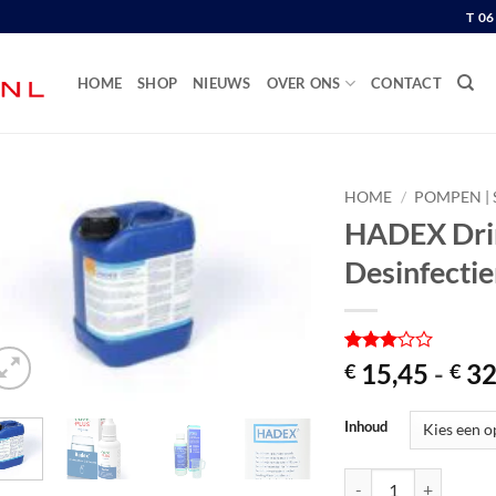
T 0
HOME
SHOP
NIEUWS
OVER ONS
CONTACT
HOME
/
POMPEN | 
HADEX Dri
Desinfectiem
Gewaardeerd
1
15,45
-
32
€
€
3
op 5
gebaseerd
op
Inhoud
klantbeoordeling
HADEX Drinkwater Desi