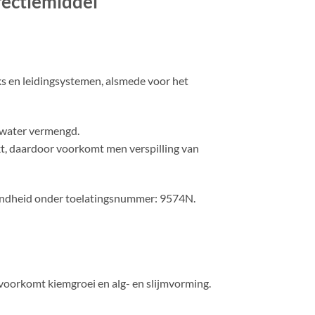
ectiemiddel
ks en leidingsystemen, alsmede voor het
n water vermengd.
kt, daardoor voorkomt men verspilling van
zondheid onder toelatingsnummer: 9574N.
 voorkomt kiemgroei en alg- en slijmvorming.