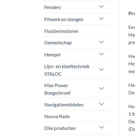
Fenders
Pr
Fitwerk en slangen
Een
Fluistermotoren
Had
pre
Gereedschap
Hempel
Had
Het
Lijm- en kleeftechniek
wat
STALOC
Had
Max Power
De 
Boegschroef
Navigatiemiddelen
Nor
1 l
Nuova Rade
Dez
Olie producten
(Do