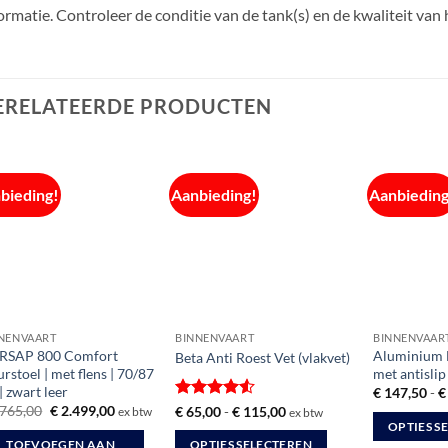
ormatie. Controleer de conditie van de tank(s) en de kwaliteit van 
ERELATEERDE PRODUCTEN
bieding!
Aanbieding!
Aanbieding
NENVAART
BINNENVAART
BINNENVAAR
RSAP 800 Comfort
Aluminium 
Beta Anti Roest Vet (vlakvet)
urstoel | met flens | 70/87
met antislip
| zwart leer
€
147,50
-
€
Oorspronkelijke
Huidige
Gewaardeerd
Prijsklasse:
765,00
€
2.499,00
€
65,00
-
€
115,00
ex btw
ex btw
prijs
prijs
€ 65,00
4.5
uit 5
OPTIES S
was:
is:
tot
TOEVOEGEN AAN
OPTIES SELECTEREN