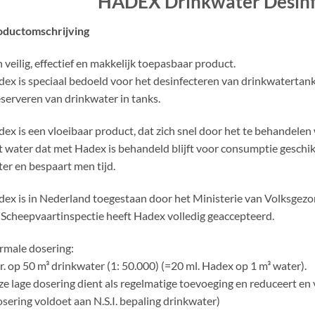
HADEX Drinkwater Desinf
oductomschrijving
 veilig, effectief en makkelijk toepasbaar product.
ex is speciaal bedoeld voor het desinfecteren van drinkwatertan
serveren van drinkwater in tanks.
ex is een vloeibaar product, dat zich snel door het te behandele
 water dat met Hadex is behandeld blijft voor consumptie geschi
er en bespaart men tijd.
ex is in Nederland toegestaan door het Ministerie van Volksge
Scheepvaartinspectie heeft Hadex volledig geaccepteerd.
male dosering:
tr. op 50 m³ drinkwater (1: 50.000) (=20 ml. Hadex op 1 m³ water).
e lage dosering dient als regelmatige toevoeging en reduceert en
sering voldoet aan N.S.I. bepaling drinkwater)