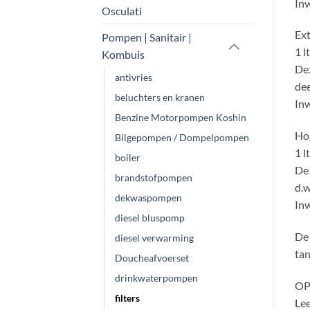
Inw
Osculati
Ext
Pompen | Sanitair |
1 l
Kombuis
Dez
antivries
dee
beluchters en kranen
Inw
Benzine Motorpompen Koshin
Hog
Bilgepompen / Dompelpompen
1 l
boiler
De 
brandstofpompen
d.w
dekwaspompen
Inw
diesel bluspomp
De 
diesel verwarming
tan
Doucheafvoerset
drinkwaterpompen
OP
filters
Lee