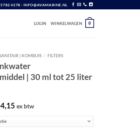
6 5782 4278 - INFO@AVAMARINE.NL
0
LOGIN
WINKELWAGEN
SANITAIR | KOMBUIS
/
FILTERS
nkwater
iddel | 30 ml tot 25 liter
Prijsklasse:
4,15
ex btw
€ 15,45
tot
€ 324,15
nfectiemiddel | 30 ml tot 25 liter aantal