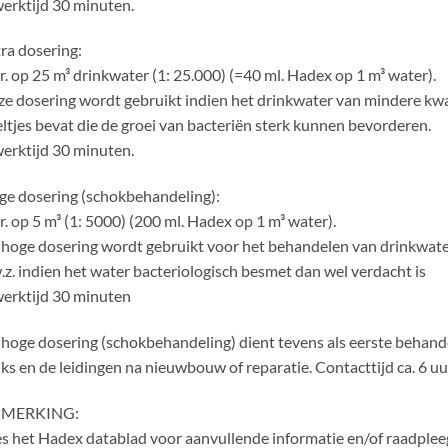
erktijd 30 minuten.
ra dosering:
tr. op 25 m³ drinkwater (1: 25.000) (=40 ml. Hadex op 1 m³ water).
e dosering wordt gebruikt indien het drinkwater van mindere kwa
ltjes bevat die de groei van bacteriën sterk kunnen bevorderen.
erktijd 30 minuten.
e dosering (schokbehandeling):
tr. op 5 m³ (1: 5000) (200 ml. Hadex op 1 m³ water).
hoge dosering wordt gebruikt voor het behandelen van drinkwat
.z. indien het water bacteriologisch besmet dan wel verdacht is
erktijd 30 minuten
hoge dosering (schokbehandeling) dient tevens als eerste behandel
ks en de leidingen na nieuwbouw of reparatie. Contacttijd ca. 6 uu
MERKING:
s het Hadex datablad voor aanvullende informatie en/of raadplee