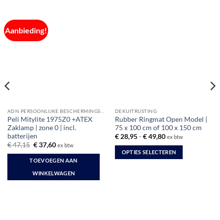
Aanbieding!
ADN PERSOONLIJKE BESCHERMINGSMIDDELEN
DEKUITRUSTING
Peli Mitylite 1975Z0 +ATEX
Rubber Ringmat Open Model |
Zaklamp | zone 0 | incl.
75 x 100 cm of 100 x 150 cm
batterijen
Prijsklasse:
€
28,95
-
€
49,80
ex btw
€ 28,95
Oorspronkelijke
Huidige
€
47,15
€
37,60
ex btw
tot
prijs
prijs
OPTIES SELECTEREN
€ 49,80
was:
is:
TOEVOEGEN AAN
Dit
€ 47,15.
€ 37,60.
WINKELWAGEN
product
heeft
meerdere
variaties.
Deze