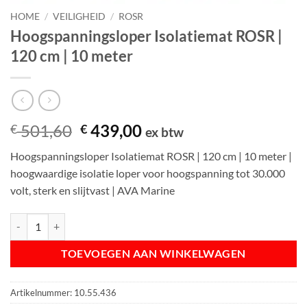
HOME
/
VEILIGHEID
/
ROSR
Hoogspanningsloper Isolatiemat ROSR |
120 cm | 10 meter
Oorspronkelijke
Huidige
501,60
439,00
€
€
ex btw
prijs
prijs
Hoogspanningsloper Isolatiemat ROSR | 120 cm | 10 meter |
was:
is:
hoogwaardige isolatie loper voor hoogspanning tot 30.000
€ 501,60.
€ 439,00.
volt, sterk en slijtvast | AVA Marine
Hoogspanningsloper Isolatiemat ROSR | 120 cm | 10 meter aantal
TOEVOEGEN AAN WINKELWAGEN
Artikelnummer:
10.55.436