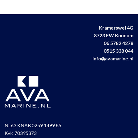
optie
kan
gekozen
worden
Kramerswei 4G
op
8723 EW Koudum
de
productpagina
06 5782 4278
0515 338 044
info@avamarine.nl
NL63 KNAB 0259 1499 85
KvK 70395373