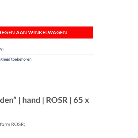
g voor onbevoegden" | hand | ROSR | 65 x 65 cm aantal
OEGEN AAN WINKELWAGEN
70
ligheid toebehoren
en” | hand | ROSR | 65 x
nform ROSR;