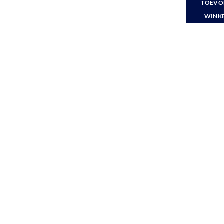
TOEVO
€ 1
WINK