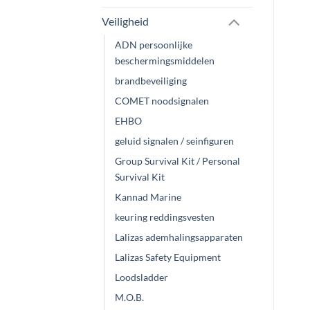
Veiligheid
ADN persoonlijke
beschermingsmiddelen
brandbeveiliging
COMET noodsignalen
EHBO
geluid signalen / seinfiguren
Group Survival Kit / Personal
Survival Kit
Kannad Marine
keuring reddingsvesten
Lalizas ademhalingsapparaten
Lalizas Safety Equipment
Loodsladder
M.O.B.