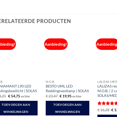
ERELATEERDE PRODUCTEN
bieding!
Aanbieding!
Aanbieding
.B.
M.O.B.
LALIZAS SAF
NIAMANT L90 LED
BESTO UML LED
LALIZAS red
dingsboeilicht | SOLAS
Reddingsvestlamp | SOLAS
M.O.B. | 2 c
SOLAS/ME
Oorspronkelijke
Huidige
Oorspronkelijke
Huidige
4,25
€
54,75
€
23,47
€
19,95
ex btw
ex btw
prijs
prijs
prijs
prijs
was:
is:
was:
is:
TOEVOEGEN AAN
TOEVOEGEN AAN
€ 64,25.
€ 54,75.
€ 23,47.
€ 19,95.
Gewaardee
Oor
€
16,28
€
1
WINKELWAGEN
WINKELWAGEN
prij
5
uit 5
was