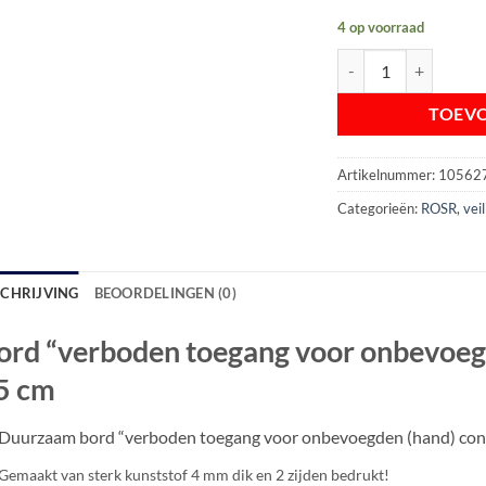
4 op voorraad
Bord "verboden toegan
TOEV
Artikelnummer:
10562
Categorieën:
ROSR
,
vei
SCHRIJVING
BEOORDELINGEN (0)
ord “verboden toegang voor onbevoegd
5 cm
Duurzaam bord “verboden toegang voor onbevoegden (hand) co
Gemaakt van sterk kunststof 4 mm dik en 2 zijden bedrukt!