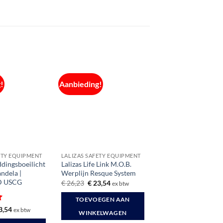
!
Aanbieding!
ETY EQUIPMENT
LALIZAS SAFETY EQUIPMENT
dingsboeilicht
Lalizas Life Link M.O.B.
andela |
Werplijn Resque System
D USCG
Oorspronkelijke
Huidige
€
26,23
€
23,54
ex btw
prijs
prijs
was:
is:
TOEVOEGEN AAN
€ 26,23.
€ 23,54.
rd
spronkelijke
Huidige
3,54
ex btw
WINKELWAGEN
s
prijs
:
is: