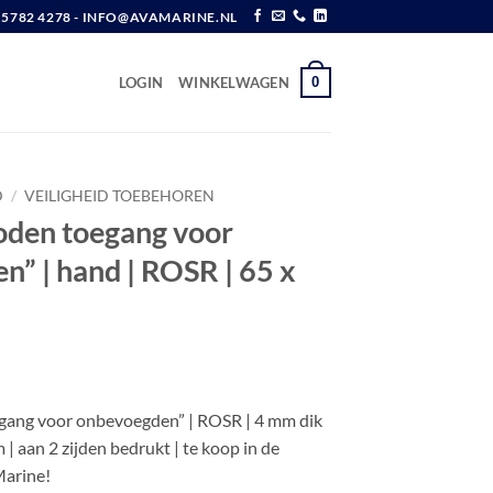
6 5782 4278 - INFO@AVAMARINE.NL
0
LOGIN
WINKELWAGEN
D
/
VEILIGHEID TOEBEHOREN
oden toegang voor
” | hand | ROSR | 65 x
w
gang voor onbevoegden” | ROSR | 4 mm dik
 | aan 2 zijden bedrukt | te koop in de
arine!