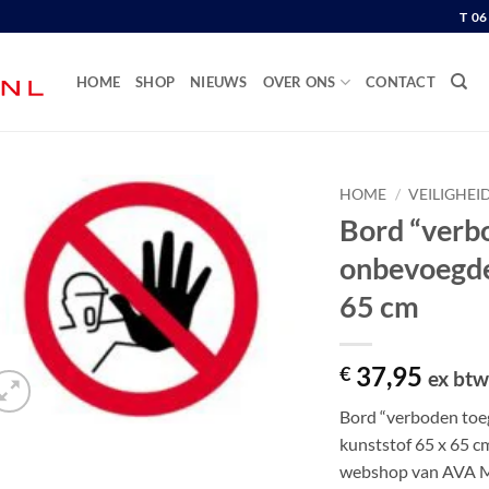
T 0
HOME
SHOP
NIEUWS
OVER ONS
CONTACT
HOME
/
VEILIGHEI
Bord “verb
onbevoegden
65 cm
37,95
€
ex bt
Bord “verboden toe
kunststof 65 x 65 cm
webshop van AVA M