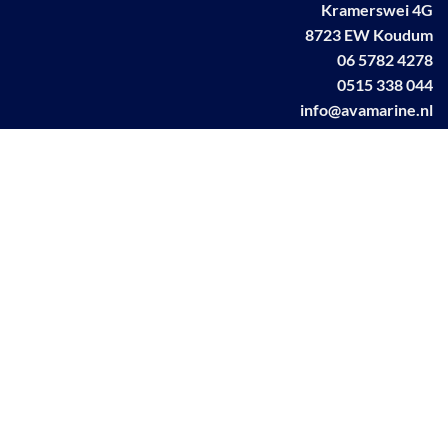
Kramerswei 4G
8723 EW Koudum
06 5782 4278
0515 338 044
info@avamarine.nl
NL63 KNAB 0259 1499 85
KvK 70395373
BTW NL001460831B71
Linkedin AVA marine
Facebook AVA/marine