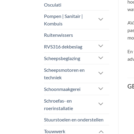
ho
Osculati
wat
Pompen | Sanitair |
AVA
Kombuis
pas
Ruitenwissers
mot
RVS316 dekbeslag
En 
Scheepsbeglazing
adv
Scheepsmotoren en
techniek
G
Schoonmaakgerei
Schroefas- en
roerinstallatie
Aanbieding!
Stuurstoelen en onderstellen
Touwwerk