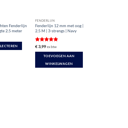
FENDERLIJN
hten Fenderlijn
Fenderlijn 12 mm met oog |
gte 2.5 meter
2.5 M | 3-strengs | Navy
w
Gewaardeerd
€
3,99
ELECTEREN
ex btw
5
uit 5
TOEVOEGEN AAN
WINKELWAGEN