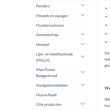
Fenders
Fitwerk en slangen
Fluistermotoren
Gereedschap
Hempel
Een
Lijm- en kleeftechniek
het
STALOC
gev
Max Power
Boegschroef
Navigatiemiddelen
We
Nuova Rade
Wel
Olie producten
kun