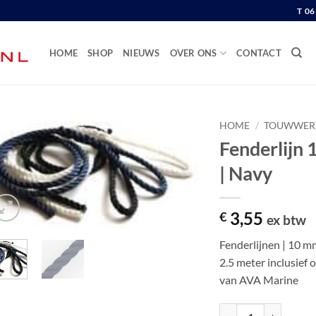
T 0
HOME
SHOP
NIEUWS
OVER ONS
CONTACT
HOME
/
TOUWWER
Fenderlijn 
| Navy
3,55
€
ex btw
Fenderlijnen | 10 m
2.5 meter inclusief 
van AVA Marine
Fenderlijn 10 mm | 2.5