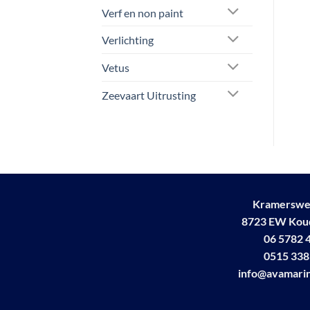
de
Verf en non paint
productpagina
Verlichting
Vetus
Zeevaart Uitrusting
Kramerswe
8723 EW Ko
06 5782 
0515 338
info@avamarin