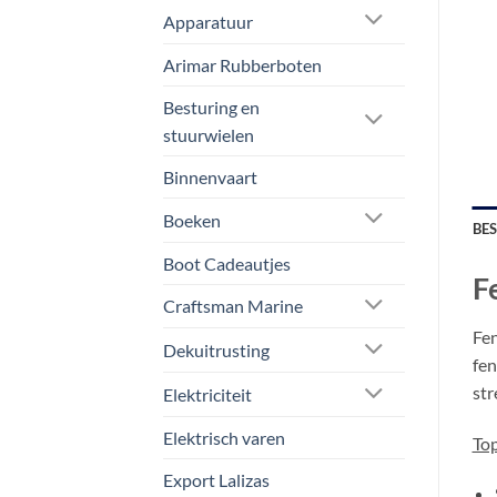
Apparatuur
Arimar Rubberboten
Besturing en
stuurwielen
Binnenvaart
Boeken
BE
Boot Cadeautjes
F
Craftsman Marine
Fen
Dekuitrusting
fen
str
Elektriciteit
Elektrisch varen
Top
Export Lalizas