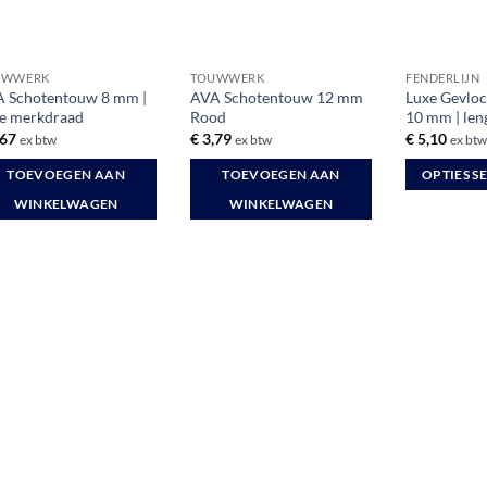
UWWERK
TOUWWERK
FENDERLIJN
 Schotentouw 8 mm |
AVA Schotentouw 12 mm
Luxe Gevloc
e merkdraad
Rood
10 mm | len
,67
€
3,79
€
5,10
ex btw
ex btw
ex bt
TOEVOEGEN AAN
TOEVOEGEN AAN
OPTIES S
Dit
WINKELWAGEN
WINKELWAGEN
product
heeft
meerdere
variaties.
Deze
optie
kan
gekozen
worden
op
de