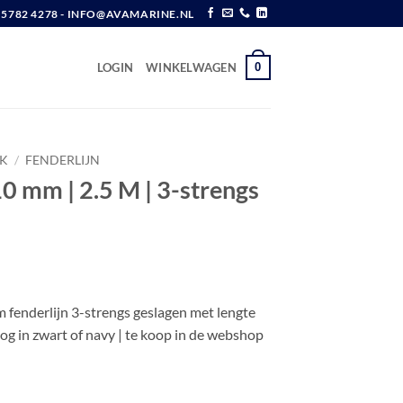
6 5782 4278 - INFO@AVAMARINE.NL
0
LOGIN
WINKELWAGEN
K
/
FENDERLIJN
10 mm | 2.5 M | 3-strengs
m fenderlijn 3-strengs geslagen met lengte
oog in zwart of navy | te koop in de webshop
 M | 3-strengs | Navy aantal