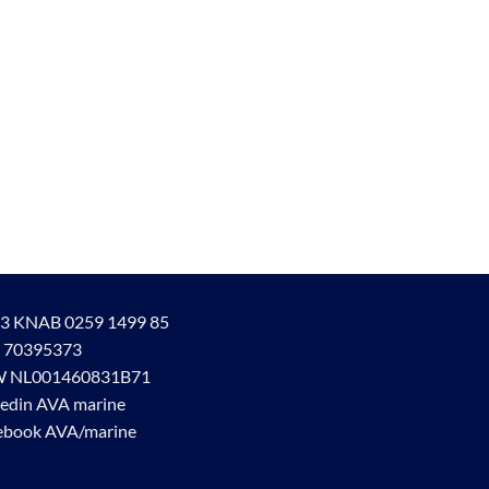
ina
3 KNAB 0259 1499 85
 70395373
 NL001460831B71
kedin AVA marine
ebook AVA/marine