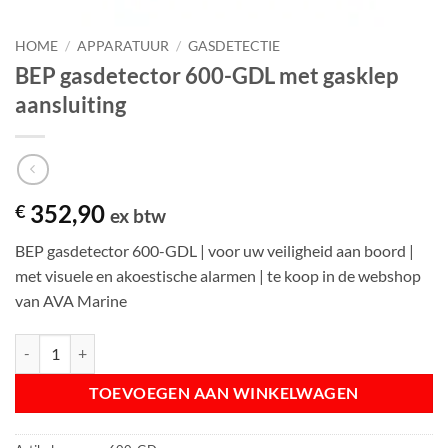
HOME
/
APPARATUUR
/
GASDETECTIE
BEP gasdetector 600-GDL met gasklep
aansluiting
352,90
€
ex btw
BEP gasdetector 600-GDL | voor uw veiligheid aan boord |
met visuele en akoestische alarmen | te koop in de webshop
van AVA Marine
BEP gasdetector 600-GDL met gasklep aansluiting aantal
TOEVOEGEN AAN WINKELWAGEN