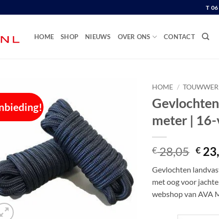
T 0
HOME
SHOP
NIEUWS
OVER ONS
CONTACT
HOME
/
TOUWWER
Gevlochten
nbieding!
meter | 16
Oors
28,05
23
€
€
prijs
Gevlochten landvast
was:
met oog voor jachten 
€ 28
webshop van AVA 