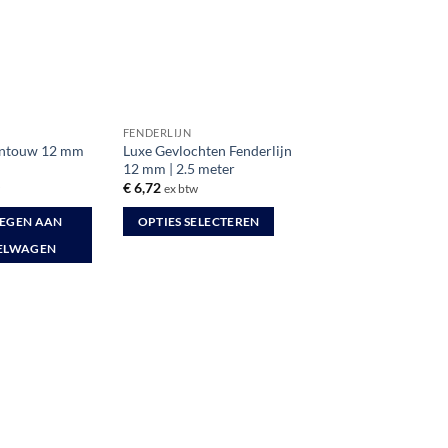
FENDERLIJN
entouw 12 mm
Luxe Gevlochten Fenderlijn
12 mm | 2.5 meter
€
6,72
w
ex btw
EGEN AAN
OPTIES SELECTEREN
Dit
ELWAGEN
product
heeft
meerdere
variaties.
Deze
optie
kan
gekozen