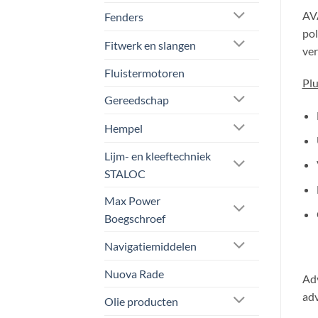
AVA
Fenders
pol
Fitwerk en slangen
ver
Fluistermotoren
Pl
Gereedschap
Hempel
Lijm- en kleeftechniek
STALOC
Max Power
Boegschroef
Navigatiemiddelen
Nuova Rade
Adv
adv
Olie producten