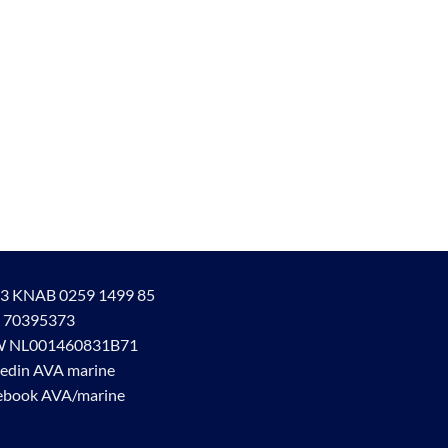
worden
op
de
productpagina
3 KNAB 0259 1499 85
 70395373
 NL001460831B71
kedin AVA marine
ebook AVA/marine