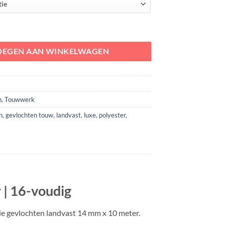
4 mm x 10 meter | 16-voudig aantal
OEGEN AAN WINKELWAGEN
n
,
Touwwerk
n
,
gevlochten touw
,
landvast
,
luxe
,
polyester
,
 | 16-voudig
ie gevlochten landvast 14 mm x 10 meter.