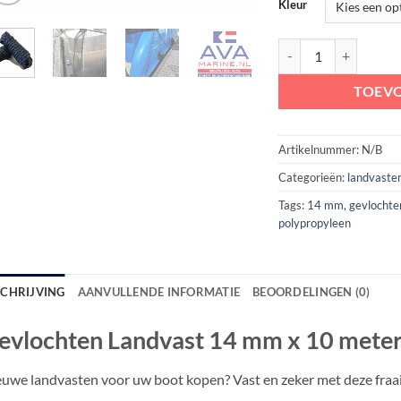
Kleur
Gevlochten Landvast 1
TOEV
Artikelnummer:
N/B
Categorieën:
landvaste
Tags:
14 mm
,
gevlochte
polypropyleen
SCHRIJVING
AANVULLENDE INFORMATIE
BEOORDELINGEN (0)
evlochten Landvast 14 mm x 10 meter
uwe landvasten voor uw boot kopen? Vast en zeker met deze fraa