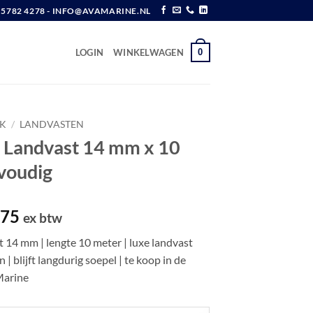
6 5782 4278 - INFO@AVAMARINE.NL
0
LOGIN
WINKELWAGEN
K
/
LANDVASTEN
 Landvast 14 mm x 10
-voudig
pronkelijke
Huidige
,75
ex btw
prijs
 14 mm | lengte 10 meter | luxe landvast
is:
| blijft langdurig soepel | te koop in de
,05.
€ 23,75.
Marine