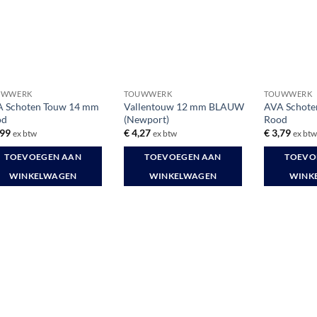
UWWERK
TOUWWERK
TOUWWERK
 Schoten Touw 14 mm
Vallentouw 12 mm BLAUW
AVA Schot
od
(Newport)
Rood
,99
€
4,27
€
3,79
ex btw
ex btw
ex bt
TOEVOEGEN AAN
TOEVOEGEN AAN
TOEVO
WINKELWAGEN
WINKELWAGEN
WINK