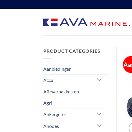
Ga
naar
inhoud
PRODUCT CATEGORIES
Aa
Aanbiedingen
Accu
Afleverpakketten
Agri
Ankergerei
Anodes