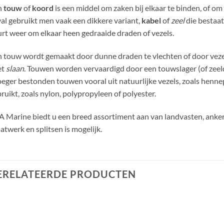
n
touw
of
koord
is een middel om zaken bij elkaar te binden, of om
al gebruikt men vaak een dikkere variant,
kabel
of
zeel
die bestaat
rt weer om elkaar heen gedraaide draden of vezels.
 touw wordt gemaakt door dunne draden te vlechten of door vezels
et
slaan
. Touwen worden vervaardigd door een touwslager (of zeeldr
eger bestonden touwen vooral uit natuurlijke vezels, zoals henn
ruikt, zoals nylon, polypropyleen of polyester.
 Marine biedt u een breed assortiment aan van landvasten, ankerl
twerk en splitsen is mogelijk.
ERELATEERDE PRODUCTEN