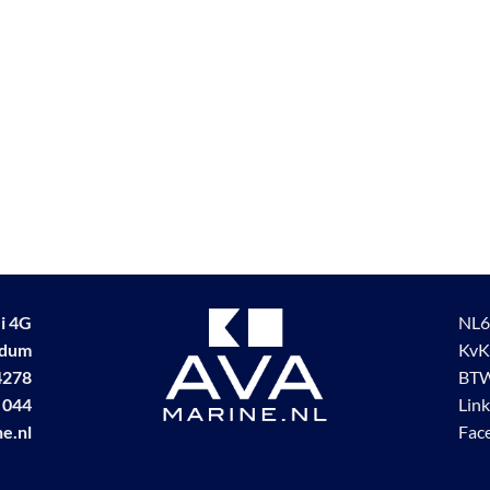
i 4G
NL6
udum
KvK
4278
BTW
 044
Lin
e.nl
Fac