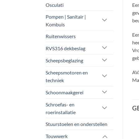
Osculati
Ee
gev
Pompen | Sanitair |
beu
Kombuis
Een
Ruitenwissers
he
RVS316 dekbeslag
Vro
geb
Scheepsbeglazing
AVA
Scheepsmotoren en
Maa
techniek
Schoonmaakgerei
Schroefas- en
G
roerinstallatie
Stuurstoelen en onderstellen
Aanbieding!
Touwwerk