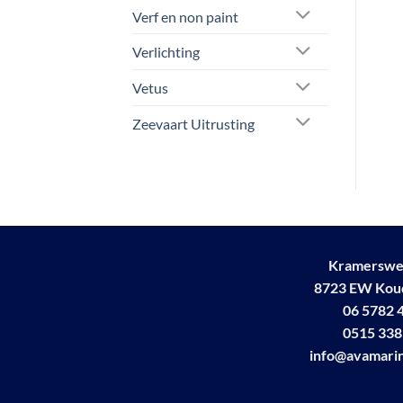
kan
Verf en non paint
gekozen
Verlichting
worden
op
Vetus
de
productpagina
Zeevaart Uitrusting
Kramerswe
8723 EW Ko
06 5782 
0515 338
info@avamarin