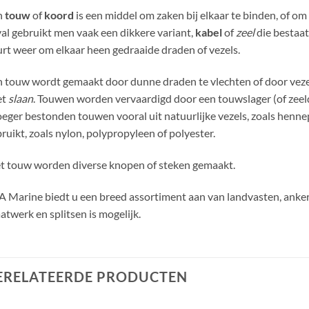
n
touw
of
koord
is een middel om zaken bij elkaar te binden, of om
al gebruikt men vaak een dikkere variant,
kabel
of
zeel
die bestaat
rt weer om elkaar heen gedraaide draden of vezels.
 touw wordt gemaakt door dunne draden te vlechten of door vezels
et
slaan
. Touwen worden vervaardigd door een touwslager (of zeeldr
eger bestonden touwen vooral uit natuurlijke vezels, zoals henn
ruikt, zoals nylon, polypropyleen of polyester.
 touw worden diverse knopen of steken gemaakt.
 Marine biedt u een breed assortiment aan van landvasten, ankerl
twerk en splitsen is mogelijk.
ERELATEERDE PRODUCTEN