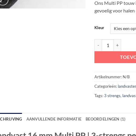
Ons Multi PP touw i
gevoelig voor halen
Kleur
Landvast 16 mm Multi 
TOEV
Artikelnummer:
N/B
Categorieën:
landvaste
Tags:
3 strengs
,
landvas
SCHRIJVING
AANVULLENDE INFORMATIE
BEOORDELINGEN (1)
andvast 16 mm Multi PP | 3-strengs pe