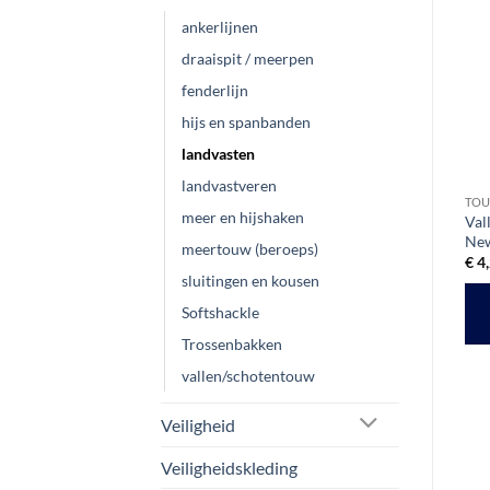
ankerlijnen
Aanbieding!
draaispit / meerpen
fenderlijn
hijs en spanbanden
landvasten
landvastveren
LANDVASTEN
TOUWWERK
TO
meer en hijshaken
-
Gevlochten landvast 14 mm
Vallentouw Newport 10 mm
Val
x 15 meter | 16-voudig |
Rood
Ne
meertouw (beroeps)
polyester/polypropyleen
€
3,15
€
4
ex btw
sluitingen en kousen
TOEVOEGEN AAN
Softshackle
Gewaardeerd
Oorspronkelijke
Huidige
€
38,00
€
29,00
ex btw
WINKELWAGEN
prijs
prijs
5
uit 5
Trossenbakken
was:
is:
OPTIES SELECTEREN
€ 38,00.
€ 29,00.
vallen/schotentouw
Dit
product
Veiligheid
heeft
meerdere
Veiligheidskleding
variaties.