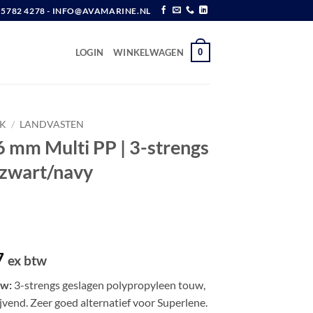
6 5782 4278 - INFO@AVAMARINE.NL
0
LOGIN
WINKELWAGEN
K
/
LANDVASTEN
6 mm Multi PP | 3-strengs
 zwart/navy
Prijsklasse:
7
ex btw
€ 1,77
uw:
3-strengs geslagen polypropyleen touw,
tot
rijvend. Zeer goed alternatief voor Superlene.
€ 1,97