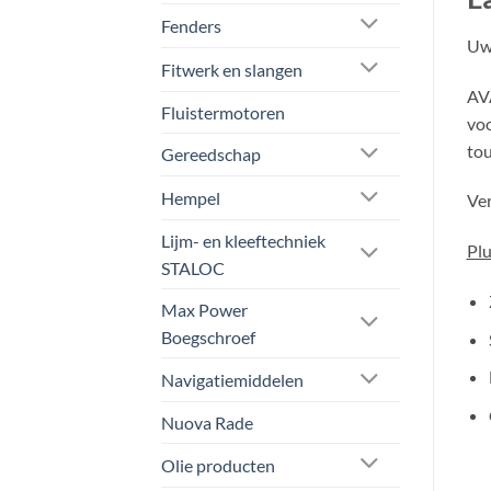
Fenders
Uw 
Fitwerk en slangen
AVA
Fluistermotoren
voo
tou
Gereedschap
Hempel
Ver
Lijm- en kleeftechniek
Pl
STALOC
Max Power
Boegschroef
Navigatiemiddelen
Nuova Rade
Olie producten