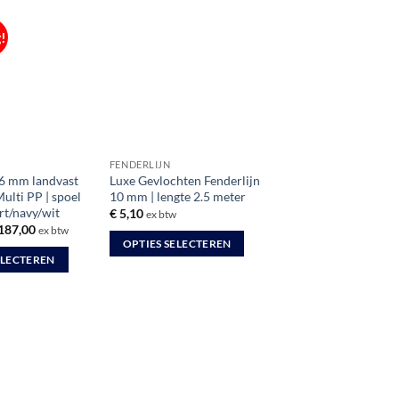
!
FENDERLIJN
6 mm landvast
Luxe Gevlochten Fenderlijn
Multi PP | spoel
10 mm | lengte 2.5 meter
rt/navy/wit
€
5,10
ex btw
rspronkelijke
Huidige
187,00
ex btw
ijs
prijs
OPTIES SELECTEREN
s:
is:
ELECTEREN
Dit
249,60.
€ 187,00.
product
heeft
meerdere
variaties.
Deze
optie