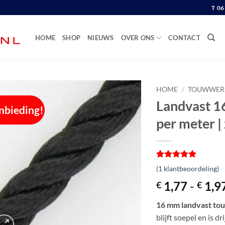
T 0
HOME
SHOP
NIEUWS
OVER ONS
CONTACT
HOME
/
TOUWWER
Landvast 1
nbieding!
per meter |
Gewaardeerd
1
(
1
klantbeoordeling)
5
op 5
gebaseerd
1,77
-
1,9
€
€
op
klantbeoordeling
16 mm landvast to
blijft soepel en is d