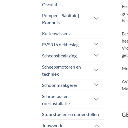
Osculati
Ee
gev
Pompen | Sanitair |
beu
Kombuis
Ruitenwissers
Een
he
RVS316 dekbeslag
Vro
geb
Scheepsbeglazing
Scheepsmotoren en
Met
techniek
AVA
Schoonmaakgerei
Maa
Schroefas- en
roerinstallatie
G
Stuurstoelen en onderstellen
Touwwerk