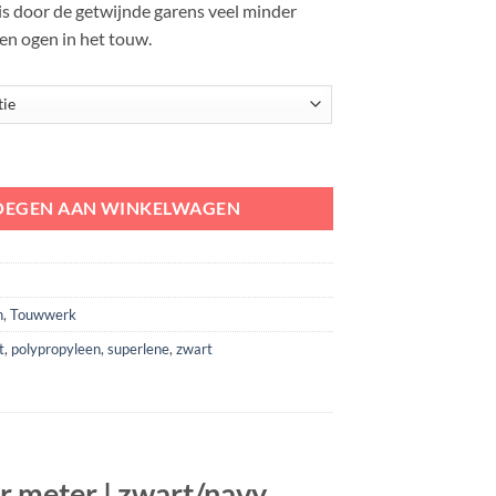
s door de getwijnde garens veel minder
 en ogen in het touw.
PP | 3-strengs per meter | zwart/navy aantal
OEGEN AAN WINKELWAGEN
n
,
Touwwerk
t
,
polypropyleen
,
superlene
,
zwart
r meter | zwart/navy