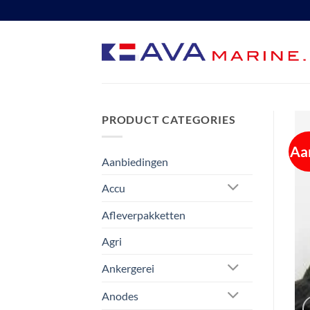
Ga
naar
inhoud
PRODUCT CATEGORIES
Aa
Aanbiedingen
Accu
Afleverpakketten
Agri
Ankergerei
Anodes