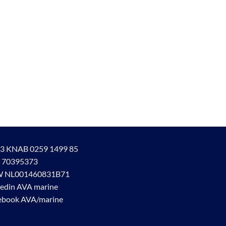
kan
gekozen
worden
op
de
productpagina
ina
3 KNAB 0259 1499 85
 70395373
 NL001460831B71
kedin AVA marine
ebook AVA/marine