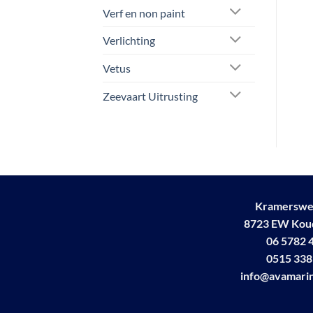
Verf en non paint
Deze
optie
Verlichting
kan
gekozen
Vetus
worden
op
Zeevaart Uitrusting
de
productpagina
Kramerswe
8723 EW Ko
06 5782 
0515 338
info@avamarin